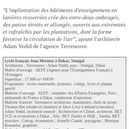
"L'implantation des bâtiments d'enseignement en
lanières resserrées crée des entre-deux ombragés,
des patios étroits et allongés, ouverts aux extrémités
et rafraîchis par les plantations, dont la forme
favorise la circulation de l'air",
ajoute l'architecte
Adam Yedid de l'agence Terreneuve.
Lycée français Jean Mermoz à Dakar, Sénégal
Architectes : Terreneuve / Adam Yedid; pays : Sénégal, Dakar
Maître d'ouvrage : AEFE (Agence pour l'Enseignement Français à
l'Etranger)
Superficie : 17.000 m² SHON
Programme : écoles maternelle, primaire, collège, lycée et plateau
sportif.
Maîtrise d'ouvrage : AEFE ; ministère des Affaires Etrangères, Paris ;
ambassade de France à Dakar, conducteur d'opération
Maîtrise d'œuvre: Terreneuve architectes, mandataire, chefs de projet :
Thomas Hus (études et chantier) et Alice Lévy-Leblond (concours) ;
Adam Yedid, architecte associé ; Architecture et Climat, architecte, BET
TCE et économiste à Dakar ; Alto, BET fluides et HQE ; Satoba, BET
structure ; Getrap, économiste ; Armelle Claude, paysagiste ; Monique
Rousselot, graphiste.