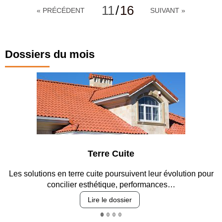
11
/
16
« PRÉCÉDENT
SUIVANT »
Dossiers du mois
 Cuite
Parking et 
poursuivent leur évolution pour
Entre circulation, sécurisation
que, performances…
revêtements et i
 dossier
Lire le dos