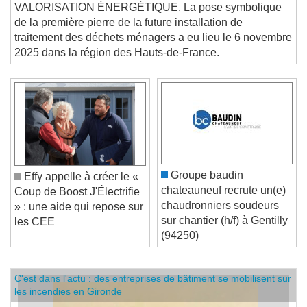
démarrent
VALORISATION ÉNERGÉTIQUE. La pose symbolique
de la première pierre de la future installation de
traitement des déchets ménagers a eu lieu le 6 novembre
2025 dans la région des Hauts-de-France.
Groupe baudin
Effy appelle à créer le «
chateauneuf recrute un(e)
Coup de Boost J'Électrifie
chaudronniers soudeurs
» : une aide qui repose sur
sur chantier (h/f) à Gentilly
les CEE
(94250)
C'est dans l'actu : des entreprises de bâtiment se mobilisent sur
les incendies en Gironde