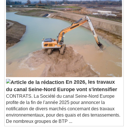
Chapters
Chapters
Descriptions
descriptions off
, selected
Subtitles
subtitles settings
, opens subtitles
settings dialog
subtitles off
, selected
Audio Track
Picture-in-Picture
Fullscreen
This is a modal window.
En 2026, les travaux
Beginning of dialog window. Escape will cancel
du canal Seine-Nord Europe vont s'intensifier
and close the window.
CONTRATS. La Société du canal Seine-Nord Europe
Text
profite de la fin de l'année 2025 pour annoncer la
notification de divers marchés concernant des travaux
Color
Opacity
environnementaux, pour des quais et des terrassements.
Text Background
De nombreux groupes de BTP ...