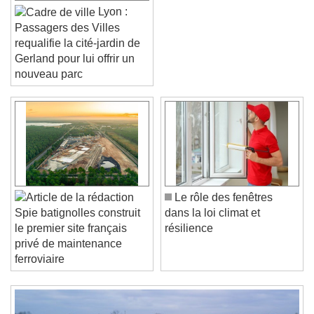
Lyon :
Passagers des Villes
requalifie la cité-jardin de
Gerland pour lui offrir un
nouveau parc
Video Player is loading.
Play Video
Play
Skip Backward
Skip Forward
Unmute
Current Time
0:00
/
Le rôle des fenêtres
Duration
-:-
dans la loi climat et
Spie batignolles construit
Loaded
:
0%
Stream Type
LIVE
résilience
le premier site français
Seek to live, currently behind live
LIVE
privé de maintenance
Remaining Time
-
0:00
ferroviaire
1x
Playback Rate