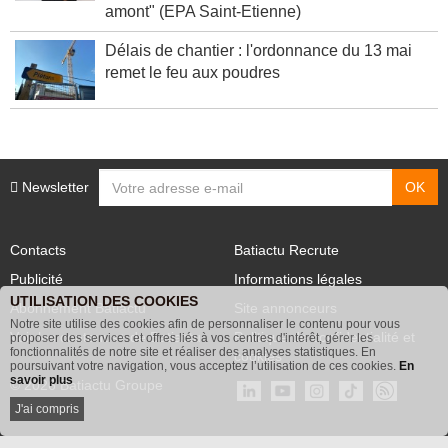
"Nous allons chercher les promoteurs très en
amont" (EPA Saint-Etienne)
Délais de chantier : l'ordonnance du 13 mai
remet le feu aux poudres
Newsletter
Contacts
Batiactu Recrute
Publicité
Informations légales
UTILISATION DES COOKIES
Abonnement Batiactu
Site annonceurs
Notre site utilise des cookies afin de personnaliser le contenu pour vous
proposer des services et offres liés à vos centres d'intérêt, gérer les
Voir les contenus+ de Batiactu
Politique de confidentialité et
fonctionnalités de notre site et réaliser des analyses statistiques. En
poursuivant votre navigation, vous acceptez l’utilisation de ces cookies.
En
cookies
savoir plus
© 2026 Batiactu Groupe
J'ai compris