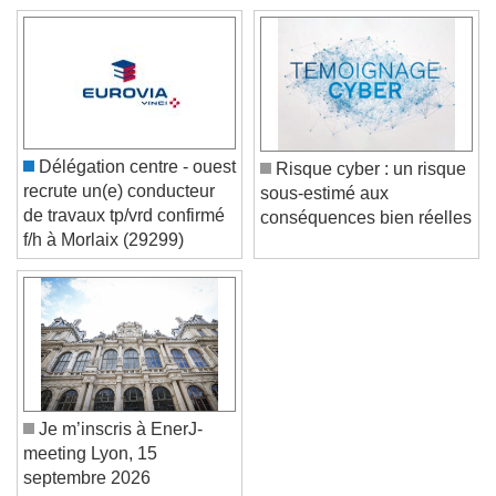
Color
Opacity
Caption Area Background
Color
Opacity
Font Size
Délégation centre - ouest
Risque cyber : un risque
recrute un(e) conducteur
sous-estimé aux
Text Edge Style
de travaux tp/vrd confirmé
conséquences bien réelles
f/h à Morlaix (29299)
Font Family
Reset
Done
Close Modal Dialog
End of dialog window.
Je m’inscris à EnerJ-
meeting Lyon, 15
septembre 2026