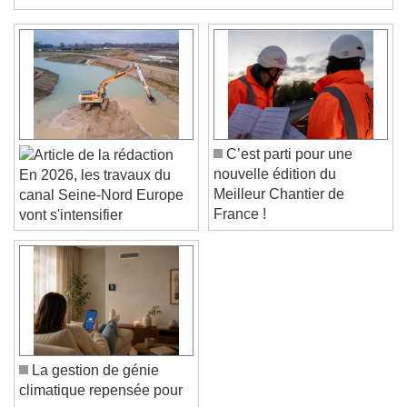
Immobilier.
Color
Opacity
Text Background
Color
Opacity
Caption Area Background
Color
Opacity
C’est parti pour une
Font Size
nouvelle édition du
En 2026, les travaux du
Meilleur Chantier de
canal Seine-Nord Europe
France !
vont s'intensifier
Text Edge Style
Font Family
Reset
Done
La gestion de génie
Close Modal Dialog
climatique repensée pour