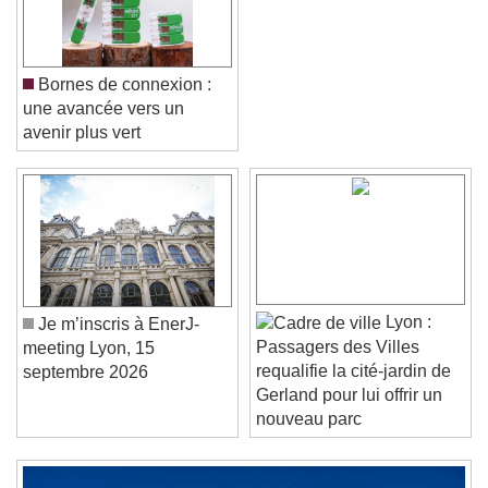
Bornes de connexion :
une avancée vers un
avenir plus vert
Video Player is loading.
Play Video
Play
Skip Backward
Skip Forward
Unmute
Lyon :
Je m’inscris à EnerJ-
Current Time
0:00
Passagers des Villes
meeting Lyon, 15
/
requalifie la cité-jardin de
septembre 2026
Duration
-:-
Gerland pour lui offrir un
Loaded
:
0%
Stream Type
LIVE
nouveau parc
Seek to live, currently behind live
LIVE
Remaining Time
-
0:00