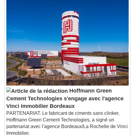
1x
Playback Rate
Chapters
Chapters
Descriptions
descriptions off
, selected
Subtitles
subtitles settings
, opens subtitles
settings dialog
subtitles off
, selected
Audio Track
Hoffmann Green
Picture-in-Picture
Fullscreen
Cement Technologies s'engage avec l'agence
This is a modal window.
Vinci Immobilier Bordeaux
Beginning of dialog window. Escape will cancel
PARTENARIAT. Le fabricant de ciments sans clinker,
and close the window.
Hoffmann Green Cement Technologies, a signé un
Text
partenariat avec l'agence Bordeaux/La Rochelle de Vinci