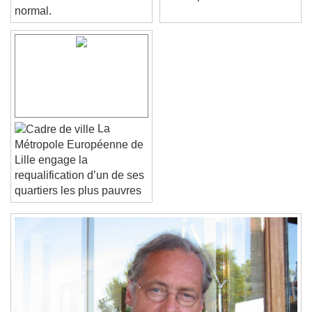
LOXONE. C'est tout à fait
avenir plus vert
Text Edge Style
normal.
Font Family
Reset
Done
Close Modal Dialog
La
End of dialog window.
Métropole Européenne de
Lille engage la
requalification d’un de ses
quartiers les plus pauvres