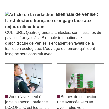
subtitles off
, selected
Audio Track
Biennale de Venise :
Picture-in-Picture
Fullscreen
l'architecture française s'engage face aux
This is a modal window.
enjeux climatiques
Beginning of dialog window. Escape will cancel
CULTURE. Quatre grands architectes, commissaires du
and close the window.
pavillon français à la Biennale internationale
Text
d'architecture de Venise, s'engagent en faveur de la
transition écologique. L'ouvrage éphémère qu'ils ont
Color
Opacity
imaginé sera construit avec ...
Text Background
Color
Opacity
Caption Area Background
Color
Opacity
Font Size
Vous n'avez peut-être
Bornes de connexion :
jamais entendu parler de
une avancée vers un