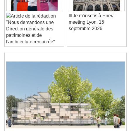
Play Video
Play
Skip Backward
Skip Forward
Unmute
Je m’inscris à EnerJ-
Current Time
0:00
meeting Lyon, 15
"Nous demandons une
/
septembre 2026
Direction générale des
Duration
-:-
patrimoines et de
Loaded
:
0%
Stream Type
LIVE
l'architecture renforcée"
Seek to live, currently behind live
LIVE
Remaining Time
-
0:00
1x
Playback Rate
Chapters
Chapters
Descriptions
descriptions off
, selected
Subtitles
subtitles settings
, opens subtitles
settings dialog