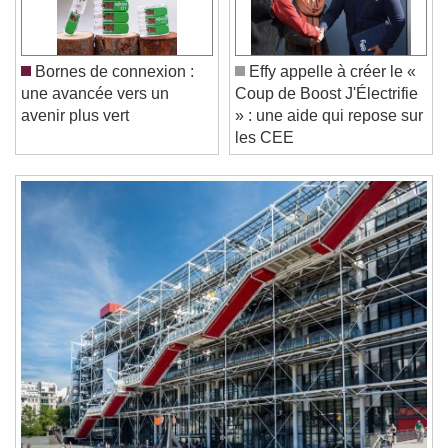
Current Time
0:00
/
Duration
-:-
Loaded
:
0%
Stream Type
LIVE
Bornes de connexion :
Effy appelle à créer le «
Seek to live, currently behind live
LIVE
une avancée vers un
Coup de Boost J'Électrifie
Remaining Time
-
0:00
avenir plus vert
» : une aide qui repose sur
les CEE
1x
Playback Rate
Chapters
Chapters
Descriptions
descriptions off
, selected
Subtitles
subtitles settings
, opens subtitles
settings dialog
subtitles off
, selected
Audio Track