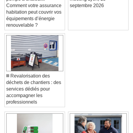
pompe à chaleur...
meeting Lyon, 15
Comment votre assurance
septembre 2026
habitation peut couvrir vos
équipements d’énergie
renouvelable ?
Revalorisation des
déchets de chantiers : des
services dédiés pour
accompagner les
professionnels
Video Player is loading.
Play Video
Play
Skip Backward
Skip Forward
Unmute