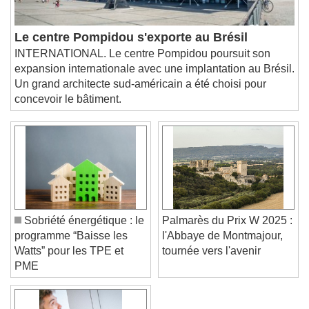
Picture-in-Picture
Fullscreen
This is a modal window.
Beginning of dialog window. Escape will cancel
Le centre Pompidou s'exporte au Brésil
and close the window.
INTERNATIONAL. Le centre Pompidou poursuit son
Text
expansion internationale avec une implantation au Brésil.
Un grand architecte sud-américain a été choisi pour
Color
Opacity
concevoir le bâtiment.
Text Background
Color
Opacity
Caption Area Background
Color
Opacity
Font Size
Sobriété énergétique : le
Palmarès du Prix W 2025 :
programme “Baisse les
l'Abbaye de Montmajour,
Watts” pour les TPE et
tournée vers l'avenir
Text Edge Style
PME