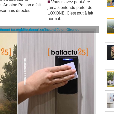
jamais entendu parler de
sormais directeur
LOXONE. C'est tout à fait
normal.
âtiment se mobilisent sur les incendies en Gironde
stèmes intelligents dans le bâtiment ?