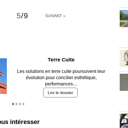
5
/
9
SUIVANT »
Parking et garages
Entre circulation, sécurisation des accès, durabilité
des revêtements et intégration…
Lire le dossier
ous intéresser