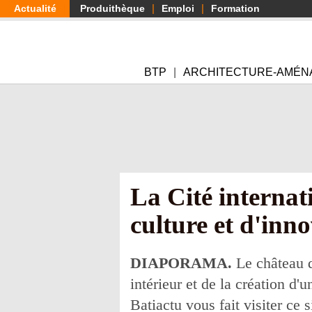
Aller
Actualité
Produithèque
Emploi
Formation
au
contenu
principal
BTP
ARCHITECTURE-AMÉN
La Cité internat
culture et d'inn
DIAPORAMA.
Le château d
intérieur et de la création d'
Batiactu vous fait visiter ce 