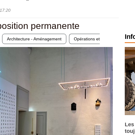
17:20
position permanente
Inf
Architecture - Aménagement
Opérations et
Les
tou