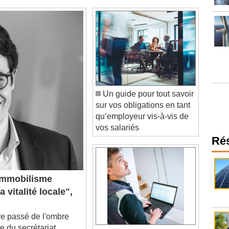
Un guide pour tout savoir
sur vos obligations en tant
qu’employeur vis-à-vis de
vos salariés
Ré
immobilisme
a vitalité locale",
e passé de l'ombre
e du secrétariat
Vous n'avez peut-être
, Antoine Pellion a fait