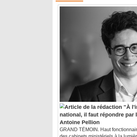
"À l'
national, il faut répondre par l
Antoine Pellion
GRAND TÉMOIN. Haut fonctionnair
des cabinets ministériels à la lumièr
général à la Planification écologique