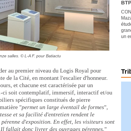
BTP
CONJ
Maza
étude
gran
un e
nze salles.
© L-A F. pour Batiactu
céder au premier niveau du Logis Royal pour
Tri
e de la Cité, en montant l'escalier d'honneur.
urs, et chacune est caractérisée par un
i-ci soit contemplatif, immersif, interactif et/ou
liers spécifiques constitués de pierre
 matière "
permet un large éventail de formes
",
esse et sa facilité d'entretien rendent le
pérenne d'exposition. En effet, les visiteurs sont
. Il fallait donc livrer des ouvrages pérennes.
"