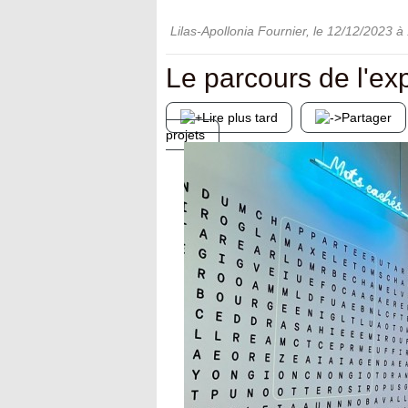
Lilas-Apollonia Fournier
, le
12/12/2023
à 
Le parcours de l'ex
Lire plus tard
Partager
projets