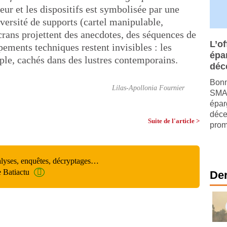
eur et les dispositifs est symbolisée par une
iversité de supports (cartel manipulable,
rans projettent des anecdotes, des séquences de
L’of
pements techniques restent invisibles : les
épa
ple, cachés dans des lustres contemporains.
déc
Bonn
Lilas-Apollonia Fournier
SMAB
épar
déce
Suite de l'article >
prom
alyses, enquêtes, décryptages…
e Batiactu
Der