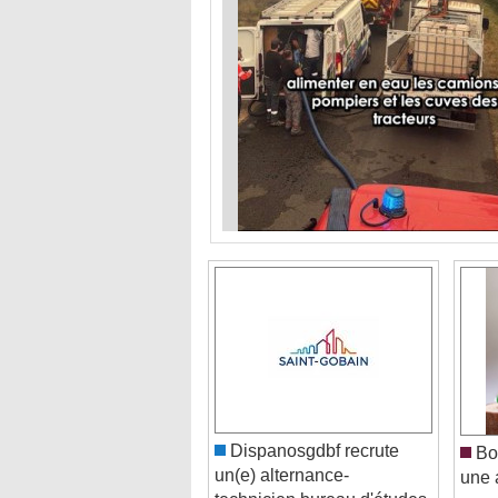
Dispanosgdbf recrute
Bor
un(e) alternance-
une 
technicien bureau d'études
aveni