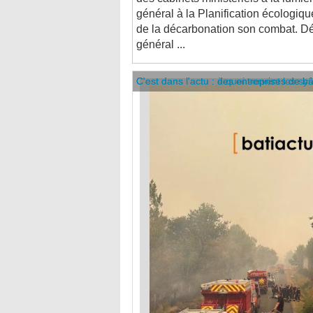
de la décarbonation son combat. Dé
général ...
C'est dans l'actu : des entreprises de b
C'est dans l'actu : à quoi servent les sy