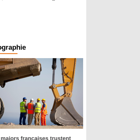
ographie
 majors françaises trustent