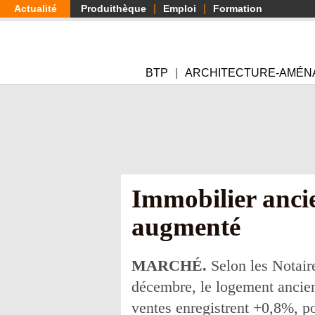
Aller
Actualité
Produithèque
Emploi
Formation
au
contenu
principal
BTP
ARCHITECTURE-AMÉN
Immobilier ancie
augmenté
MARCHÉ.
Selon les Notaire
décembre, le logement ancien 
ventes enregistrent +0,8%, po