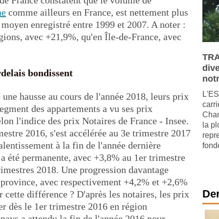
 de France constatent que le volume de
ne
comme ailleurs en France, est nettement plus
moyen enregistré entre 1999 et 2007. A noter :
égions, avec +21,9%, qu'en Île-de-France, avec
TRA
dive
delais bondissent
not
L'ES
é une hausse au cours de l'année 2018, leurs prix
carri
 segment des appartements a vu ses prix
Chan
on l'indice des prix Notaires de France - Insee.
la p
estre 2016, s'est accélérée au 3e trimestre 2017
repre
lentissement à la fin de l'année dernière
fondé
 a été permanente, avec +3,8% au 1er trimestre
rimestres 2018. Une progression davantage
 province, avec respectivement +4,2% et +2,6%
Der
ette différence ? D'après les notaires, les prix
r dès le 1er trimestre 2016 en région
 pays a attendu la fin de l'année 2016 pour