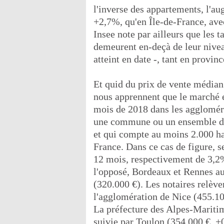
l'inverse des appartements, l'au
+2,7%, qu'en Île-de-France, ave
Insee note par ailleurs que les 
demeurent en-deçà de leur niveau
atteint en date -, tant en provin
Et quid du prix de vente médian
nous apprennent que le marché e
mois de 2018 dans les agglomérat
une commune ou un ensemble de
et qui compte au moins 2.000 h
France. Dans ce cas de figure, s
12 mois, respectivement de 3,2
l'opposé, Bordeaux et Rennes a
(320.000 €). Les notaires relève
l'agglomération de Nice (455.100
La préfecture des Alpes-Mariti
suivie par Toulon (354.000 €, +