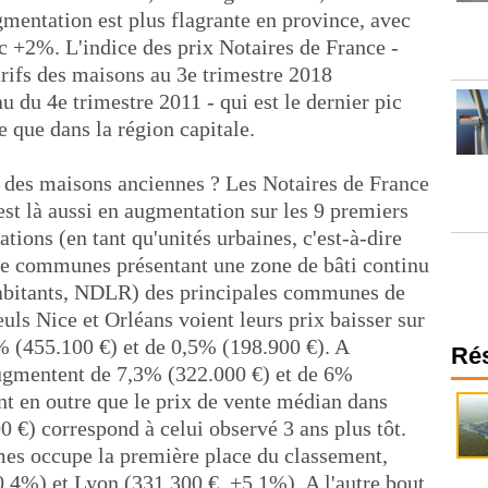
gmentation est plus flagrante en province, avec
c +2%. L'indice des prix Notaires de France -
tarifs des maisons au 3e trimestre 2018
 du 4e trimestre 2011 - qui est le dernier pic
ce que dans la région capitale.
 des maisons anciennes ? Les Notaires de France
st là aussi en augmentation sur les 9 premiers
ions (en tant qu'unités urbaines, c'est-à-dire
 communes présentant une zone de bâti continu
abitants, NDLR) des principales communes de
euls Nice et Orléans voient leurs prix baisser sur
% (455.100 €) et de 0,5% (198.900 €). A
Ré
ugmentent de 7,3% (322.000 €) et de 6%
nt en outre que le prix de vente médian dans
 €) correspond à celui observé 3 ans plus tôt.
mes occupe la première place du classement,
0,4%) et Lyon (331.300 €, +5,1%). A l'autre bout