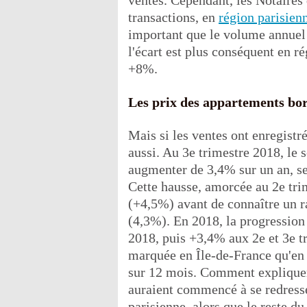
ventes. Cependant, les Notaires
transactions, en
région parisien
important que le volume annuel 
l'écart est plus conséquent en r
+8%.
Les prix des appartements bor
Mais si les ventes ont enregistr
aussi. Au 3e trimestre 2018, le
augmenter de 3,4% sur un an, sel
Cette hausse, amorcée au 2e trim
(+4,5%) avant de connaître un ra
(4,3%). En 2018, la progression
2018, puis +3,4% aux 2e et 3e t
marquée en Île-de-France qu'en
sur 12 mois. Comment expliquer c
auraient commencé à se redresse
parisienne, alors que le reste du