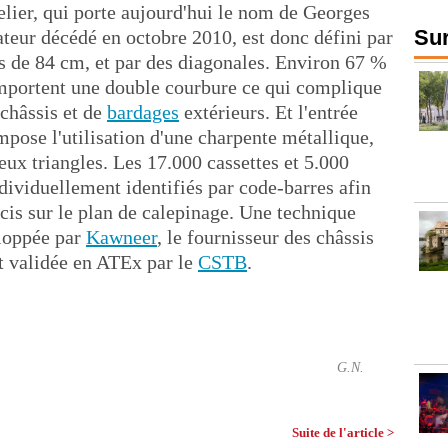
elier, qui porte aujourd'hui le nom de Georges
Sur
ateur décédé en octobre 2010, est donc défini par
es de 84 cm, et par des diagonales. Environ 67 %
omportent une double courbure ce qui complique
châssis et de
bardages
extérieurs. Et l'entrée
mpose l'utilisation d'une charpente métallique,
eux triangles. Les 17.000 cassettes et 5.000
dividuellement identifiés par code-barres afin
cis sur le plan de calepinage. Une technique
loppée par
Kawneer
, le fournisseur des châssis
t validée en ATEx par le
CSTB
.
G.N.
Suite de l'article >