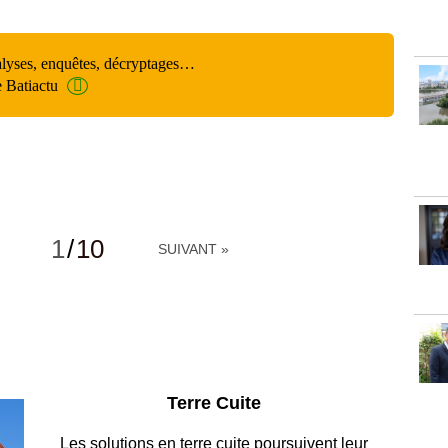
alyses, enquêtes, décryptages…
e Batiactu
1
/
10
SUIVANT »
Parking et garages
Entre circulation, sécurisation des accès,