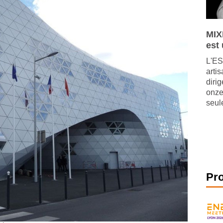
MIX
est
L'ES
arti
diri
onze
seul
Pr