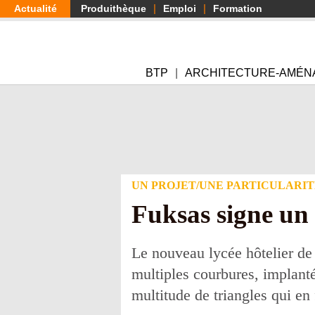
Aller
Actualité
Produithèque
Emploi
Formation
au
contenu
principal
BTP
ARCHITECTURE-AMÉN
UN PROJET/UNE PARTICULARIT
Fuksas signe un 
Le nouveau lycée hôtelier de
multiples courbures, implant
multitude de triangles qui en