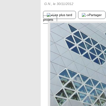
G.N.
, le
30/11/2012
Lire plus tard
Partager
projets