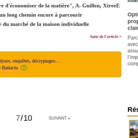
e d'économiser de la matière", A. Guillen, XtreeE
Opt
un long chemin encore à parcourir
pro
e du marché de la maison individuelle
clai
Suite de l'article >
Parc
avec
assu
l’im
alyses, enquêtes, décryptages…
comp
e Batiactu
Ré
7
/
10
SUIVANT »