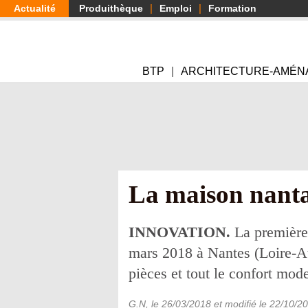
Aller
Actualité
Produithèque
Emploi
Formation
au
contenu
principal
BTP
ARCHITECTURE-AMÉN
La maison nanta
INNOVATION.
La première 
mars 2018 à Nantes (Loire-At
pièces et tout le confort mod
G.N
, le
26/03/2018
et modifié le
22/10/2