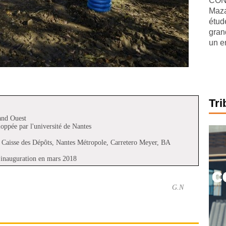
CONJ
Maza
étude
gran
un e
Tri
nd Ouest
oppée par l'université de Nantes
, Caisse des Dépôts, Nantes Métropole, Carretero Meyer, BA
 inauguration en mars 2018
G.N