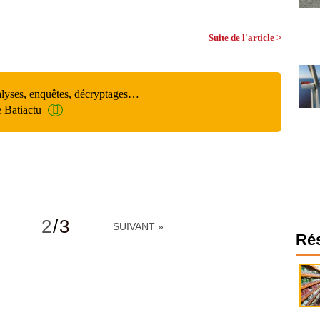
Suite de l'article >
alyses, enquêtes, décryptages…
e Batiactu
2
/
3
SUIVANT »
Ré