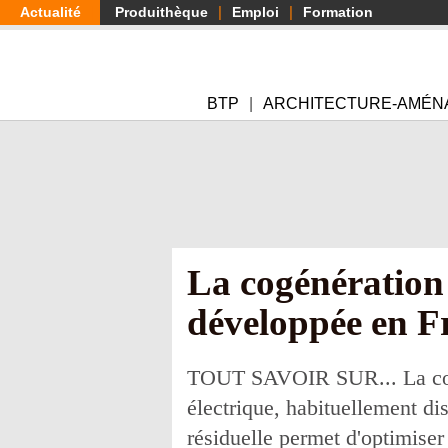
Aller
Actualité
Produithèque
Emploi
Formation
au
contenu
principal
BTP
ARCHITECTURE-AMÉN
La cogénération
développée en F
TOUT SAVOIR SUR... La cogéné
électrique, habituellement di
résiduelle permet d'optimiser