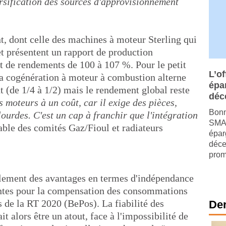
rsification des sources d'approvisionnement
t, dont celle des machines à moteur Sterling qui
et présentent un rapport de production
et de rendements de 100 à 107 %. Pour le petit
L’of
, la cogénération à moteur à combustion alterne
épa
nt (de 1/4 à 1/2) mais le rendement global reste
déc
moteurs à un coût, car il exige des pièces,
Bonn
ourdes. C'est un cap à franchir que l'intégration
SMAB
able des comités Gaz/Fioul et radiateurs
épar
déce
prom
alement des avantages en termes d'indépendance
antes pour la compensation des consommations
s de la RT 2020 (BePos). La fiabilité des
Der
t alors être un atout, face à l'impossibilité de