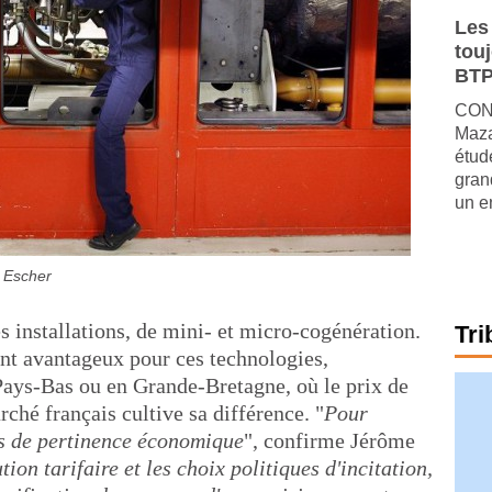
Les
tou
BTP
CONJ
Maza
étude
gran
un e
e Escher
 installations, de mini- et micro-cogénération.
Tri
ont avantageux pour ces technologies,
ys-Bas ou en Grande-Bretagne, où le prix de
arché français cultive sa différence. "
Pour
pas de pertinence économique
", confirme Jérôme
tion tarifaire et les choix politiques d'incitation,