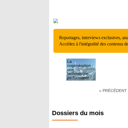
Reportages, interviews exclusives, an
Accédez à l'intégralité des contenus d
La
cogénération :
une
technologie
performante
peu ...
Des solutions
d'avenir ?
« PRÉCÉDENT
Différentes
technologies
Dossiers du mois