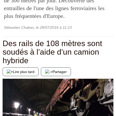
de 300 mètres par jour. Découverte des
entrailles de l'une des lignes ferroviaires les
plus fréquentées d'Europe.
Sébastien Chabas
, le
28/07/2016
à 11:23
Des rails de 108 mètres sont
soudés à l'aide d'un camion
hybride
Lire plus tard
Partager