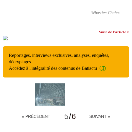
Sébastien Chabas
Suite de l'article >
Reportages, interviews exclusives, analyses, enquêtes,
décryptages…
Accédez à l'intégralité des contenus de Batiactu
5
/
6
« PRÉCÉDENT
SUIVANT »