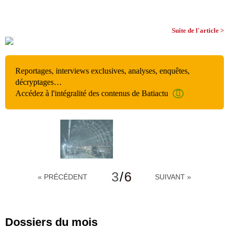
Suite de l'article >
Reportages, interviews exclusives, analyses, enquêtes,
décryptages…
Accédez à l'intégralité des contenus de Batiactu
3
/
6
« PRÉCÉDENT
SUIVANT »
Dossiers du mois