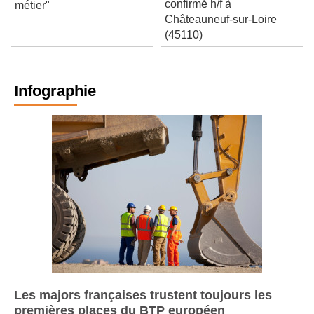
toute la richesse de notre
confirmé h/f à
métier"
Châteauneuf-sur-Loire
(45110)
Infographie
Les majors françaises trustent toujours les