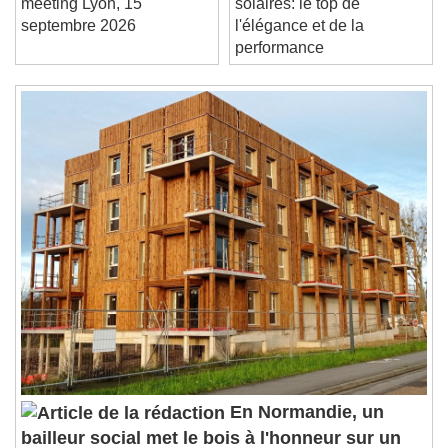
Current Time
0:00
meeting Lyon, 15
solaires: le top de
/
septembre 2026
l'élégance et de la
Duration
-:-
performance
Loaded
:
0%
Stream Type
LIVE
Seek to live, currently behind live
LIVE
Remaining Time
-
0:00
1x
Playback Rate
Chapters
Chapters
Descriptions
descriptions off
, selected
Subtitles
subtitles settings
, opens subtitles
settings dialog
subtitles off
, selected
Audio Track
En Normandie, un