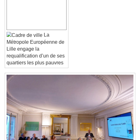
Font Family
Reset
Done
Close Modal Dialog
La
End of dialog window.
Métropole Européenne de
Lille engage la
requalification d’un de ses
quartiers les plus pauvres