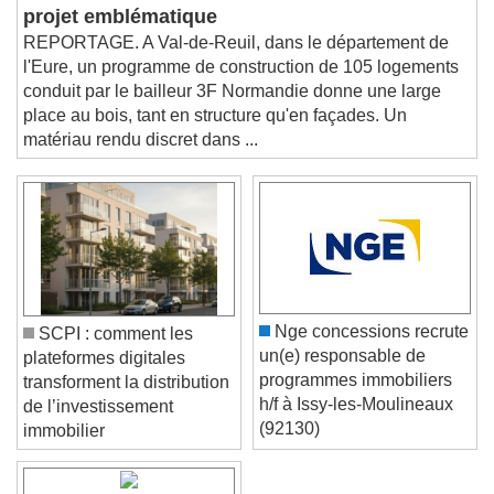
bailleur social met le bois à l'honneur sur un
Picture-in-Picture
Fullscreen
This is a modal window.
projet emblématique
REPORTAGE. A Val-de-Reuil, dans le département de
Beginning of dialog window. Escape will cancel
l'Eure, un programme de construction de 105 logements
and close the window.
conduit par le bailleur 3F Normandie donne une large
Text
place au bois, tant en structure qu'en façades. Un
matériau rendu discret dans ...
Color
Opacity
Text Background
Color
Opacity
Caption Area Background
Color
Opacity
Nge concessions recrute
SCPI : comment les
Font Size
un(e) responsable de
plateformes digitales
programmes immobiliers
transforment la distribution
h/f à Issy-les-Moulineaux
de l’investissement
Text Edge Style
(92130)
immobilier