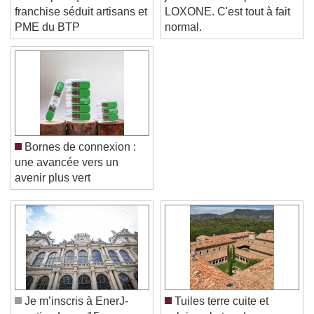
d’état : pourquoi la
jamais entendu parler de
franchise séduit artisans et
LOXONE. C'est tout à fait
PME du BTP
normal.
Bornes de connexion :
une avancée vers un
avenir plus vert
Video Player is loading.
Play Video
Play
Skip Backward
Skip Forward
Unmute
Je m’inscris à EnerJ-
Tuiles terre cuite et