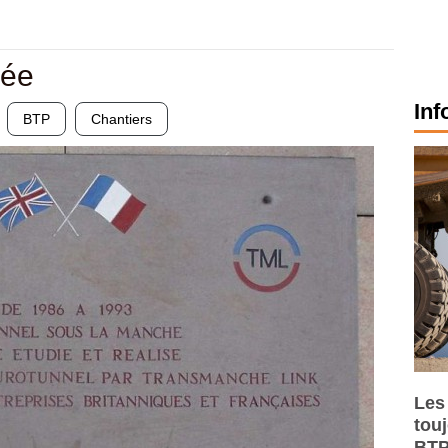
iée
Inf
BTP
Chantiers
Les
tou
BTP