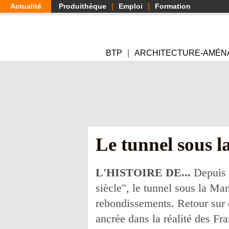
Aller
Actualité
Produithèque
Emploi
Formation
au
contenu
principal
BTP
ARCHITECTURE-AMÉN
Le tunnel sous l
L'HISTOIRE DE...
Depuis 2
siècle", le tunnel sous la Ma
rebondissements. Retour sur 
ancrée dans la réalité des Fra