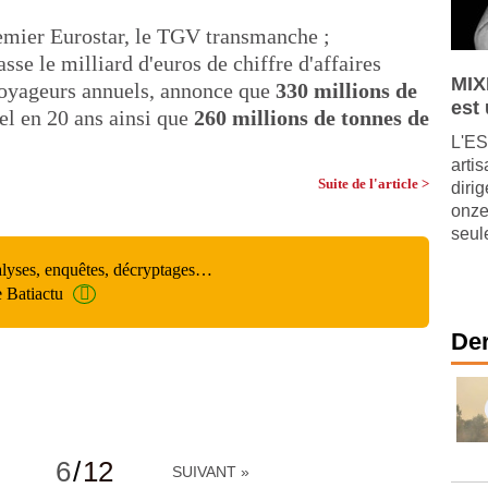
emier Eurostar, le TGV transmanche ;
asse le milliard d'euros de chiffre d'affaires
MIX
 voyageurs annuels, annonce que
330 millions de
est
el en 20 ans ainsi que
260 millions de tonnes de
L'ES
arti
Suite de l'article >
diri
onze
seul
alyses, enquêtes, décryptages…
e Batiactu
Der
6
/
12
SUIVANT »