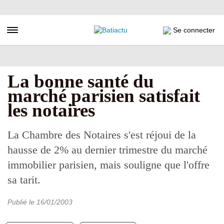
Aller
au
contenu
Toggle navigation
Se connecter
principal
La bonne santé du
marché parisien satisfait
les notaires
La Chambre des Notaires s'est réjoui de la
hausse de 2% au dernier trimestre du marché
immobilier parisien, mais souligne que l'offre
sa tarit.
Publié le
16/01/2003