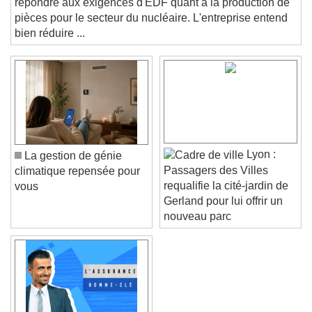
répondre aux exigences d'EDF quant à la production de
pièces pour le secteur du nucléaire. L'entreprise entend
Color
Opacity
bien réduire ...
Text Background
Color
Opacity
Caption Area Background
Color
Opacity
Font Size
Lyon :
La gestion de génie
Passagers des Villes
climatique repensée pour
requalifie la cité-jardin de
vous
Text Edge Style
Gerland pour lui offrir un
nouveau parc
Font Family
Reset
Done
Close Modal Dialog