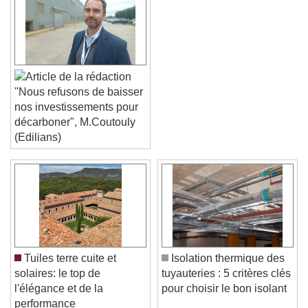
"Nous refusons de baisser
nos investissements pour
décarboner", M.Coutouly
(Edilians)
Video Player is loading.
Play Video
Play
Skip Backward
Skip Forward
Unmute
Current Time
0:00
/
Tuiles terre cuite et
Isolation thermique des
Duration
-:-
solaires: le top de
tuyauteries : 5 critères clés
Loaded
:
0%
Stream Type
LIVE
l'élégance et de la
pour choisir le bon isolant
Seek to live, currently behind live
LIVE
performance