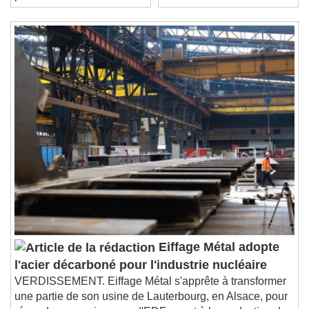
Remaining Time
-
0:00
1x
Playback Rate
Chapters
Chapters
Descriptions
descriptions off
, selected
Subtitles
subtitles settings
, opens subtitles
settings dialog
subtitles off
, selected
Audio Track
Picture-in-Picture
Fullscreen
Eiffage Métal adopte
This is a modal window.
l'acier décarboné pour l'industrie nucléaire
Beginning of dialog window. Escape will cancel
VERDISSEMENT. Eiffage Métal s'apprête à transformer
and close the window.
une partie de son usine de Lauterbourg, en Alsace, pour
Text