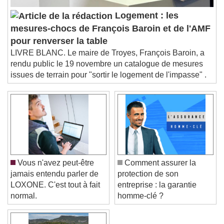
Audio Track
Logement : les
Picture-in-Picture
Fullscreen
mesures-chocs de François Baroin et de l'AMF
This is a modal window.
pour renverser la table
Beginning of dialog window. Escape will cancel
LIVRE BLANC. Le maire de Troyes, François Baroin, a
and close the window.
rendu public le 19 novembre un catalogue de mesures
Text
issues de terrain pour "sortir le logement de l'impasse" .
Color
Opacity
Text Background
Color
Opacity
Caption Area Background
Vous n'avez peut-être
Comment assurer la
Color
Opacity
jamais entendu parler de
protection de son
Font Size
LOXONE. C'est tout à fait
entreprise : la garantie
normal.
homme-clé ?
Text Edge Style