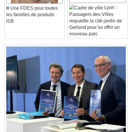
Unmute
Lyon :
Une FDES pour toutes
Current Time
0:00
Passagers des Villes
les familles de produits
/
requalifie la cité-jardin de
ISB
Duration
-:-
Gerland pour lui offrir un
Loaded
:
0%
nouveau parc
Stream Type
LIVE
Seek to live, currently behind live
LIVE
Remaining Time
-
0:00
1x
Playback Rate
Chapters
Chapters
Descriptions
descriptions off
, selected
Subtitles
subtitles settings
, opens subtitles
settings dialog
subtitles off
, selected