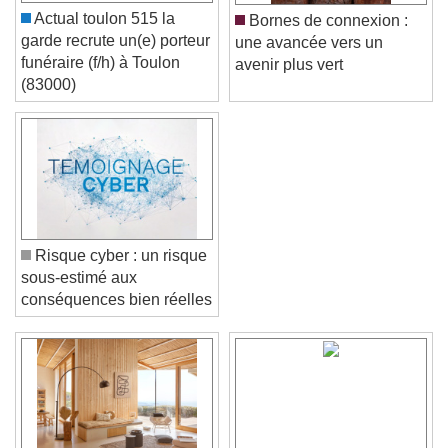
Actual toulon 515 la
Bornes de connexion :
garde recrute un(e) porteur
une avancée vers un
funéraire (f/h) à Toulon
avenir plus vert
(83000)
Risque cyber : un risque
sous-estimé aux
conséquences bien réelles
Video Player is loading.
Play Video
Play
Skip Backward
Skip Forward