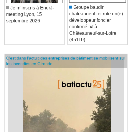
Groupe baudin
Je m’inscris à EnerJ-
chateauneuf recrute un(e)
meeting Lyon, 15
développeur foncier
septembre 2026
confirmé h/f à
Châteauneuf-sur-Loire
(45110)
C'est dans l'actu : des entreprises de bâtiment se mobilisent sur
les incendies en Gironde