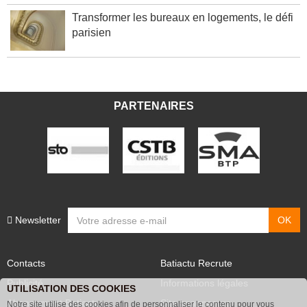
Transformer les bureaux en logements, le défi
parisien
PARTENAIRES
Newsletter
Contacts
Batiactu Recrute
Publicité
Informations légales
UTILISATION DES COOKIES
Abonnement Batiactu
Site annonceurs
Notre site utilise des cookies afin de personnaliser le contenu pour vous