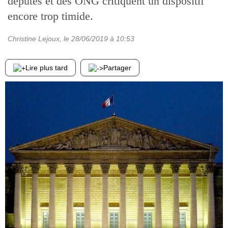
députés et des ONG critiquent un dispositif
encore trop timide.
Christine Lejoux
, le
28/06/2019
à 10:53
Lire plus tard
Partager