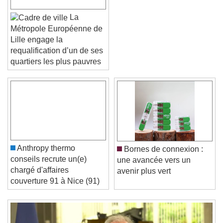
La
Métropole Européenne de
Lille engage la
requalification d’un de ses
quartiers les plus pauvres
Video Player is loading.
Play Video
Play
Skip Backward
Skip Forward
Unmute
Current Time
0:00
/
Duration
-:-
Anthropy thermo
Bornes de connexion :
Loaded
:
0%
conseils recrute un(e)
une avancée vers un
Stream Type
LIVE
chargé d'affaires
avenir plus vert
Seek to live, currently behind live
LIVE
couverture 91 à Nice (91)
Remaining Time
-
0:00
1x
Playback Rate