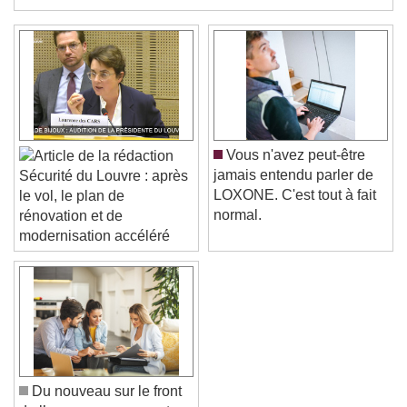
conférence de financement inédite. ...
Color
Opacity
Caption Area Background
Color
Opacity
Font Size
Vous n'avez peut-être
Text Edge Style
jamais entendu parler de
Sécurité du Louvre : après
LOXONE. C'est tout à fait
le vol, le plan de
normal.
rénovation et de
Font Family
modernisation accéléré
Reset
Done
Close Modal Dialog
End of dialog window.
Du nouveau sur le front