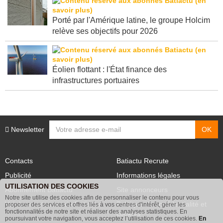
Porté par l'Amérique latine, le groupe Holcim
relève ses objectifs pour 2026
Éolien flottant : l'État finance des
infrastructures portuaires
Newsletter
Contacts
Batiactu Recrute
Publicité
Informations légales
UTILISATION DES COOKIES
Abonnement Batiactu
Site annonceurs
Notre site utilise des cookies afin de personnaliser le contenu pour vous
proposer des services et offres liés à vos centres d'intérêt, gérer les
Voir les contenus+ de Batiactu
Politique de confidentialité et
fonctionnalités de notre site et réaliser des analyses statistiques. En
poursuivant votre navigation, vous acceptez l’utilisation de ces cookies.
En
cookies