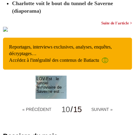
Charlotte voit le bout du tunnel de Saverne
(diaporama)
Suite de l'article >
Reportages, interviews exclusives, analyses, enquêtes,
décryptages…
Accédez à l'intégralité des contenus de Batiactu
LGV-Est : le
tunnel
ferroviaire de
Saverne est ...
Charlotte voit
le bout du
10
/
15
« PRÉCÉDENT
SUIVANT »
tunnel de
Saverne
Défis
géologiques