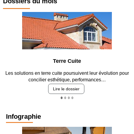
Dossiers du mois
Pourquoi un
tunnelier
bimode ?
En plein coeur
des Vosges du
Nord
Deux tubes
Terre Cuite
respectifs de 4
km
solutions en terre cuite poursuivent leur évolution pour
Entre 
concilier esthétique, performances…
Les voussoirs
de 2 mètres
Lire le dossier
L'entrée du
tube nord
Infographie
Le parement
des têtes