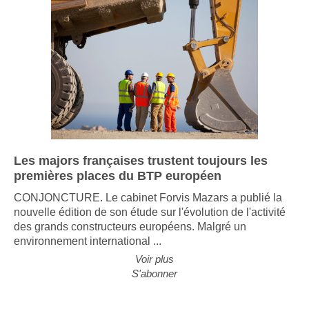
A l'intérieur du
tunnel
Un tunnelier
long de 100
mètres
A l'intérieur du
tunnelier
Les majors françaises trustent toujours les
premières places du BTP européen
CONJONCTURE. Le cabinet Forvis Mazars a publié la
La cabine de
pilotage
nouvelle édition de son étude sur l'évolution de l'activité
des grands constructeurs européens. Malgré un
environnement international ...
La ligne LGV
Voir plus
en travaux
S'abonner
Lien