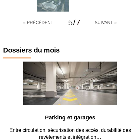
5
/
7
« PRÉCÉDENT
SUIVANT »
Dossiers du mois
Revêtements de sol et murs
Couleurs, textures, application, préparation des supports...
les revêtements de sol et murs…