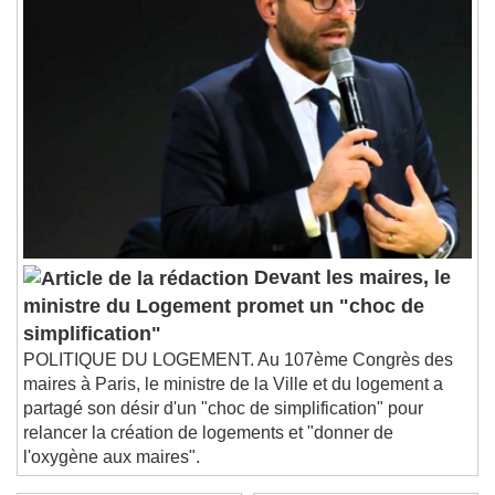
Playback Rate
Chapters
Chapters
Descriptions
descriptions off
, selected
Subtitles
subtitles settings
, opens subtitles
settings dialog
subtitles off
, selected
Devant les maires, le
Audio Track
ministre du Logement promet un "choc de
Picture-in-Picture
Fullscreen
simplification"
This is a modal window.
POLITIQUE DU LOGEMENT. Au 107ème Congrès des
maires à Paris, le ministre de la Ville et du logement a
Beginning of dialog window. Escape will cancel
partagé son désir d'un "choc de simplification" pour
and close the window.
relancer la création de logements et "donner de
Text
l'oxygène aux maires".
Color
Opacity