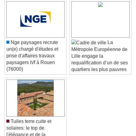
Text Background
Color
Opacity
Caption Area Background
Nge paysages recrute
La
Color
Opacity
un(e) chargé d'études et
Métropole Européenne de
Font Size
prise d'affaires travaux
Lille engage la
paysagers h/f à Rouen
requalification d’un de ses
(76000)
quartiers les plus pauvres
Text Edge Style
Font Family
Reset
Done
Tuiles terre cuite et
Close Modal Dialog
solaires: le top de
End of dialog window.
l'élégance et de la