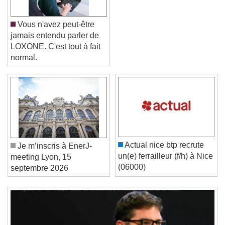
Vous n'avez peut-être
jamais entendu parler de
LOXONE. C'est tout à fait
normal.
Video Player is loading.
Play Video
Play
Skip Backward
Skip Forward
Unmute
Actual nice btp recrute
Je m’inscris à EnerJ-
Current Time
0:00
un(e) ferrailleur (f/h) à Nice
meeting Lyon, 15
/
(06000)
septembre 2026
Duration
-:-
Loaded
:
0%
Stream Type
LIVE
Seek to live, currently behind live
LIVE
Remaining Time
-
0:00
1x