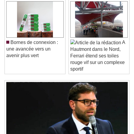
Video Player is loading.
Play Video
Play
Skip Backward
Skip Forward
Unmute
Current Time
0:00
Bornes de connexion :
A
/
une avancée vers un
Hautmont dans le Nord,
Duration
-:-
avenir plus vert
Ferrari étend ses toiles
Loaded
:
0%
Stream Type
LIVE
rouge vif sur un complexe
Seek to live, currently behind live
LIVE
sportif
Remaining Time
-
0:00
1x
Playback Rate
Chapters
Chapters
Descriptions
descriptions off
, selected