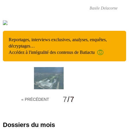
Basile Delacorne
Reportages, interviews exclusives, analyses, enquêtes,
décryptages…
Accédez à l'intégralité des contenus de Batiactu
7
/
7
« PRÉCÉDENT
Dossiers du mois