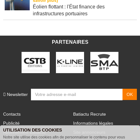
Éolien flottant : l'État finance des
infrastructures portuaires
PARTENAIRES
Newsletter
Contacts
Batiactu Recrute
Publicité
Informations légales
UTILISATION DES COOKIES
Abonnement Batiactu
Site annonceurs
Notre site utilise des cookies afin de personnaliser le contenu pour vous