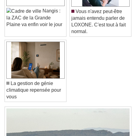
Font Size
Nangis :
Vous n'avez peut-être
la ZAC de la Grande
jamais entendu parler de
Text Edge Style
Plaine va enfin voir le jour
LOXONE. C'est tout à fait
normal.
Font Family
Reset
Done
Close Modal Dialog
End of dialog window.
La gestion de génie
climatique repensée pour
vous