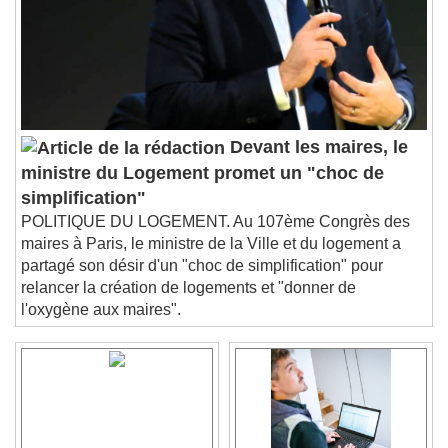
Subtitles
subtitles settings
, opens subtitles
settings dialog
subtitles off
, selected
Audio Track
Picture-in-Picture
Fullscreen
Devant les maires, le
This is a modal window.
ministre du Logement promet un "choc de
Beginning of dialog window. Escape will cancel
simplification"
and close the window.
POLITIQUE DU LOGEMENT. Au 107ème Congrès des
Text
maires à Paris, le ministre de la Ville et du logement a
partagé son désir d'un "choc de simplification" pour
Color
Opacity
relancer la création de logements et "donner de
Text Background
l'oxygène aux maires".
Color
Opacity
Caption Area Background
Color
Opacity