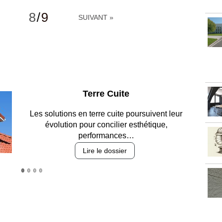
8
/
9
SUIVANT »
Parking et garages
Entre circulation, sécurisation des accès, durabilité
des revêtements et intégration…
Lire le dossier