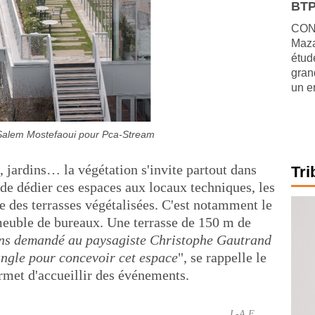
BTP
CONJ
Maza
étude
gran
un e
Salem Mostefaoui pour Pca-Stream
, jardins… la végétation s'invite partout dans
Tri
de dédier ces espaces aux locaux techniques, les
ire des terrasses végétalisées. C'est notamment le
meuble de bureaux. Une terrasse de 150 m de
ns demandé au paysagiste Christophe Gautrand
jungle pour concevoir cet espace
", se rappelle le
rmet d'accueillir des événements.
L-A F.