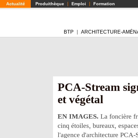
Aller
Actualité
Produithèque
Emploi
Formation
au
contenu
principal
BTP
ARCHITECTURE-AMÉN
PCA-Stream sign
et végétal
EN IMAGES.
La foncière fr
cinq étoiles, bureaux, espace
l'agence d'architecture PCA-