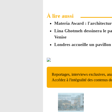
À lire aussi
Materia Award : l'architectur
Lina Ghotmeh dessinera le pav
Venise
Londres accueille un pavillon
Reportages, interviews exclusives, an
Accédez à l'intégralité des contenus d