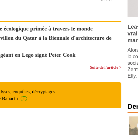
Leas
e écologique primée à travers le monde
vra
illon du Qatar à la Biennale d'architecture de
mar
Alor
 géant en Lego signé Peter Cook
la c
soci
Suite de l'article >
Zerm
Effy,
alyses, enquêtes, décryptages…
e Batiactu
Der