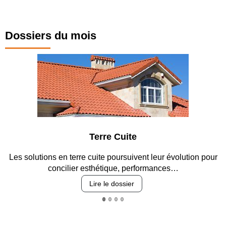
Dossiers du mois
Terre Cuite
Park
re cuite poursuivent leur évolution pour
Entre circulation, séc
r esthétique, performances…
revêteme
Lire le dossier
L