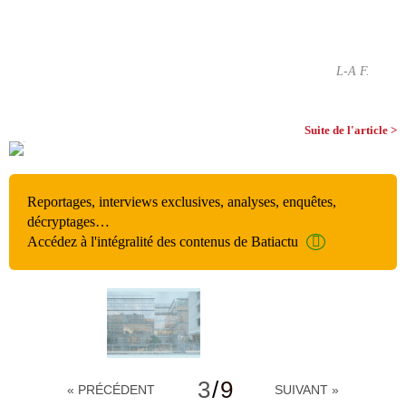
L-A F.
Suite de l'article >
Reportages, interviews exclusives, analyses, enquêtes,
décryptages…
Accédez à l'intégralité des contenus de Batiactu
3
/
9
« PRÉCÉDENT
SUIVANT »