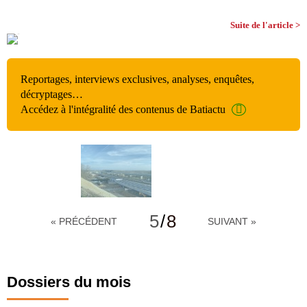
Suite de l'article >
Reportages, interviews exclusives, analyses, enquêtes,
décryptages…
Accédez à l'intégralité des contenus de Batiactu
5
/
8
« PRÉCÉDENT
SUIVANT »
Dossiers du mois