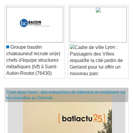
Groupe baudin
Lyon :
chateauneuf recrute un(e)
Passagers des Villes
chefs d'équipe structures
requalifie la cité-jardin de
métalliques (h/f) à Saint-
Gerland pour lui offrir un
Aubin-Routot (76430)
nouveau parc
C'est dans l'actu : des entreprises de bâtiment se mobilisent sur
les incendies en Gironde