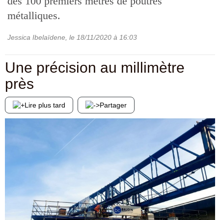
des 100 premiers mètres de poutres
métalliques.
Jessica Ibelaïdene
, le
18/11/2020
à 16:03
Une précision au millimètre
près
Lire plus tard
Partager