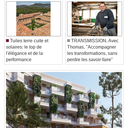
Video Player is loading.
Play Video
Play
Skip Backward
Skip Forward
Unmute
Tuiles terre cuite et
TRANSMISSION. Avec
Current Time
0:00
solaires: le top de
Thomas, "Accompagner
/
l'élégance et de la
les transformations, sans
Duration
-:-
performance
perdre les savoir-faire"
Loaded
:
0%
Stream Type
LIVE
Seek to live, currently behind live
LIVE
Remaining Time
-
0:00
1x
Playback Rate
Chapters
Chapters
Descriptions