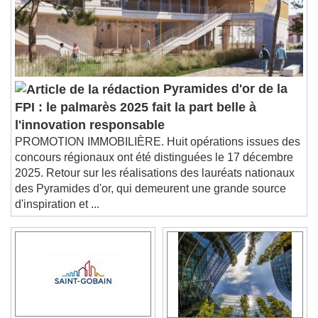
descriptions off
, selected
Subtitles
subtitles settings
, opens subtitles
settings dialog
subtitles off
, selected
Audio Track
Pyramides d'or de la
FPI : le palmarès 2025 fait la part belle à
Picture-in-Picture
Fullscreen
This is a modal window.
l'innovation responsable
PROMOTION IMMOBILIÈRE. Huit opérations issues des
Beginning of dialog window. Escape will cancel
concours régionaux ont été distinguées le 17 décembre
and close the window.
2025. Retour sur les réalisations des lauréats nationaux
Text
des Pyramides d'or, qui demeurent une grande source
d'inspiration et ...
Color
Opacity
Text Background
Color
Opacity
Caption Area Background