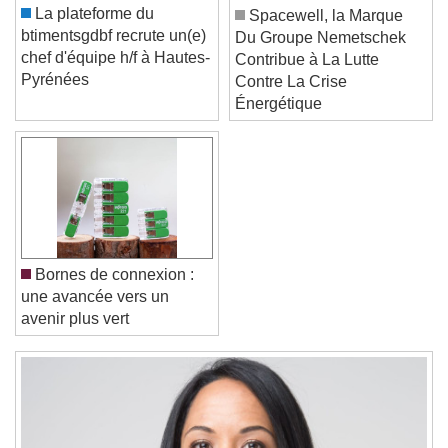
Color
Opacity
La plateforme du
Spacewell, la Marque
Font Size
btimentsgdbf recrute un(e)
Du Groupe Nemetschek
chef d'équipe h/f à Hautes-
Contribue à La Lutte
Pyrénées
Contre La Crise
Text Edge Style
Énergétique
Font Family
Reset
Done
Close Modal Dialog
Bornes de connexion :
End of dialog window.
une avancée vers un
avenir plus vert