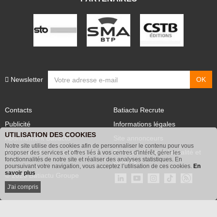
Newsletter
Contacts
Batiactu Recrute
Publicité
Informations légales
UTILISATION DES COOKIES
Abonnement Batiactu
Site annonceurs
Notre site utilise des cookies afin de personnaliser le contenu pour vous
Voir les contenus+ de Batiactu
Politique de confidentialité et
proposer des services et offres liés à vos centres d'intérêt, gérer les
fonctionnalités de notre site et réaliser des analyses statistiques. En
cookies
poursuivant votre navigation, vous acceptez l’utilisation de ces cookies.
En
savoir plus
© 2026 Batiactu Groupe
J'ai compris