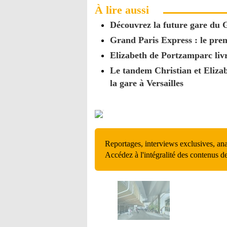
À lire aussi
Découvrez la future gare du 
Grand Paris Express : le prem
Elizabeth de Portzamparc liv
Le tandem Christian et Elizab
la gare à Versailles
Reportages, interviews exclusives, an
Accédez à l'intégralité des contenus d