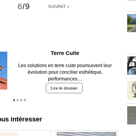
6
/
9
SUIVANT »
Parking et garages
Entre circulation, sécurisation des accès, durabilité
des revêtements et intégration…
Lire le dossier
ous intéresser