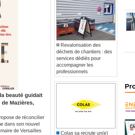
Revalorisation des
déchets de chantiers : des
services dédiés pour
accompagner les
professionnels
Pr
 la beauté guidait
. de Mazières,
opose de réconcilier
sme dans son nouvel
maire de Versailles
Colas sa recrute un(e)
que et démocratique.
technicien r&d chimie