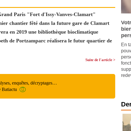
Grand Paris "Fort d'Issy-Vanves-Clamart"
Votr
ier chantier fêté dans la future gare de Clamart
bie
rera en 2019 une bibliothèque bioclimatique
per
eth de Portzamparc réalisera le futur quartier de
En t
pouv
pers
Suite de l'article >
fonct
supp
redev
alyses, enquêtes, décryptages…
e Batiactu
Der