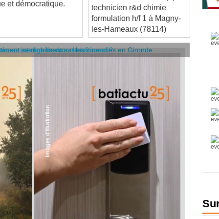
formulation h/f 1 à Magny-
les-Hameaux (78114)
âtiment se mobilisent sur les incendies en Gironde
stèmes intelligents dans le bâtiment ?
Sur