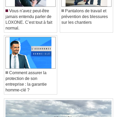
Caption Area Background
Vous n'avez peut-être
Pantalons de travail et
Color
Opacity
jamais entendu parler de
prévention des blessures
Font Size
LOXONE. C'est tout à fait
sur les chantiers
normal.
Text Edge Style
Font Family
Comment assurer la
Reset
Done
protection de son
Close Modal Dialog
entreprise : la garantie
End of dialog window.
homme-clé ?