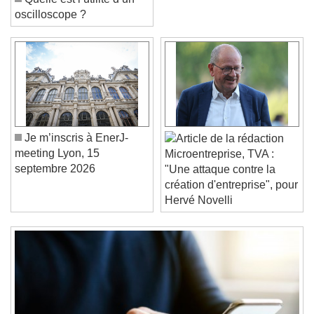
Quelle est l’utilité d’un
oscilloscope ?
Video Player is loading.
Play Video
Play
Skip Backward
Skip Forward
Unmute
Je m’inscris à EnerJ-
Current Time
0:00
meeting Lyon, 15
Microentreprise, TVA :
/
septembre 2026
"Une attaque contre la
Duration
-:-
création d'entreprise", pour
Loaded
:
0%
Stream Type
LIVE
Hervé Novelli
Seek to live, currently behind live
LIVE
Remaining Time
-
0:00
1x
Playback Rate
Chapters