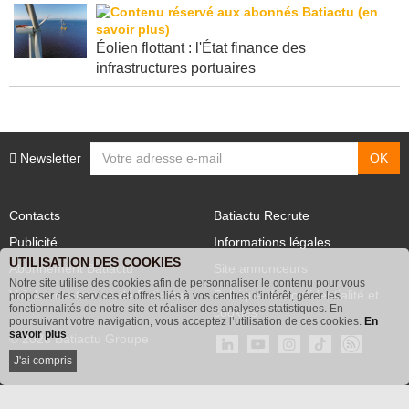
Éolien flottant : l'État finance des
infrastructures portuaires
Newsletter
Contacts
Batiactu Recrute
Publicité
Informations légales
UTILISATION DES COOKIES
Abonnement Batiactu
Site annonceurs
Notre site utilise des cookies afin de personnaliser le contenu pour vous
proposer des services et offres liés à vos centres d'intérêt, gérer les
Voir les contenus+ de Batiactu
Politique de confidentialité et
fonctionnalités de notre site et réaliser des analyses statistiques. En
poursuivant votre navigation, vous acceptez l’utilisation de ces cookies.
En
cookies
savoir plus
© 2026 Batiactu Groupe
J'ai compris