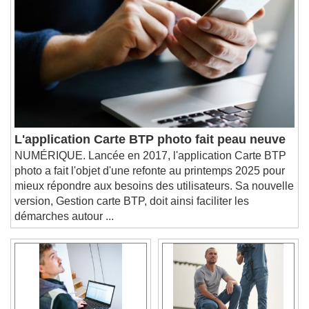
Chapters
Descriptions
descriptions off
, selected
Subtitles
subtitles settings
, opens subtitles
settings dialog
subtitles off
, selected
Audio Track
L'application Carte BTP photo fait peau neuve
Picture-in-Picture
Fullscreen
NUMÉRIQUE. Lancée en 2017, l'application Carte BTP
This is a modal window.
photo a fait l'objet d'une refonte au printemps 2025 pour
Beginning of dialog window. Escape will cancel
mieux répondre aux besoins des utilisateurs. Sa nouvelle
and close the window.
version, Gestion carte BTP, doit ainsi faciliter les
Text
démarches autour ...
Color
Opacity
Text Background
Color
Opacity