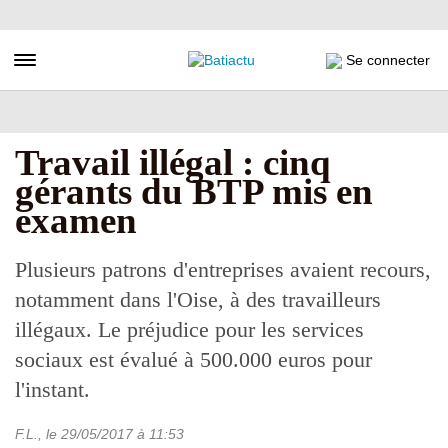
Aller
au
contenu
Toggle navigation
Se connecter
principal
Travail illégal : cinq
gérants du BTP mis en
examen
Plusieurs patrons d'entreprises avaient recours,
notamment dans l'Oise, à des travailleurs
illégaux. Le préjudice pour les services
sociaux est évalué à 500.000 euros pour
l'instant.
F.L.
, le
29/05/2017
à 11:53