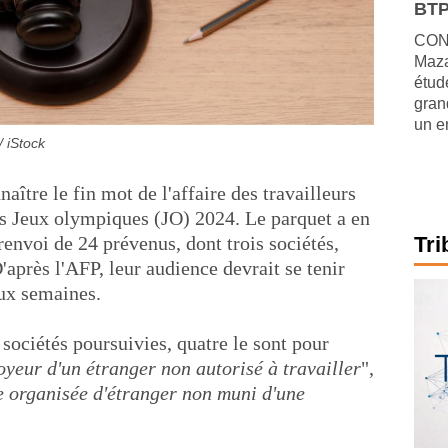
BTP
CONJ
Maza
étude
gran
un e
 iStock
aître le fin mot de l'affaire des travailleurs
des Jeux olympiques (JO) 2024. Le parquet a en
renvoi de 24 prévenus, dont trois sociétés,
Tri
'après l'AFP, leur audience devrait se tenir
ux semaines.
 sociétés poursuivies, quatre le sont pour
oyeur d'un étranger non autorisé à travailler
",
 organisée d'étranger non muni d'une