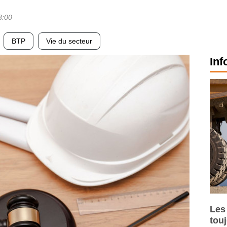
3:00
BTP
Vie du secteur
Inf
Les
tou