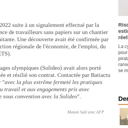
 2022 suite à un signalement effectué par la
Ris
est
nce de travailleurs sans papiers sur un chantier
réel
aitante. Une découverte avait été confirmée par
ection régionale de l'économie, de l'emploi, du
La c
pour 
ETS).
pira
rans
rages olympiques (Solideo) avait alors porté
se mu
ée et résilié son contrat. Contactée par Batiactu
r "
avec la plus extrême fermeté les pratiques
du travail et aux engagements pris avec
e sous convention avec la Solideo
".
Der
Manon Salé avec AFP