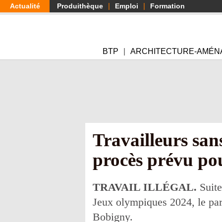
Aller
Actualité
Produithèque
Emploi
Formation
au
contenu
principal
BTP
ARCHITECTURE-AMÉN
Travailleurs san
procès prévu po
TRAVAIL ILLÉGAL.
Suite
Jeux olympiques 2024, le par
Bobigny.