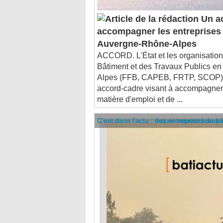
Un ac
accompagner les entreprises
Auvergne-Rhône-Alpes
ACCORD. L'État et les organisation
Bâtiment et des Travaux Publics e
Alpes (FFB, CAPEB, FRTP, SCOP) 
accord-cadre visant à accompagner 
matière d'emploi et de ...
C'est dans l'actu : des entreprises de b
C'est dans l'actu : à quoi servent les sy