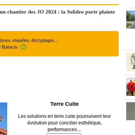
un chantier des JO 2024 : la Solideo porte plainte
alyses, enquêtes, décryptages…
e Batiactu
Parking et garages
Entre circulation, sécurisation des accès, durabilité
des revêtements et intégration…
Lire le dossier