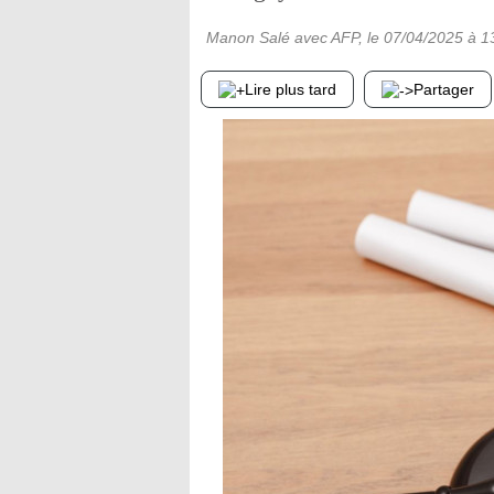
Manon Salé avec AFP
, le
07/04/2025
à 1
Lire plus tard
Partager