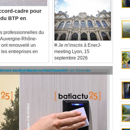
cord-cadre pour
 du BTP en
s professionnelles du
n Auvergne-Rhône-
ont renouvelé un
Je m’inscris à EnerJ-
les entreprises en
meeting Lyon, 15
septembre 2026
âtiment se mobilisent sur les incendies en Gironde
stèmes intelligents dans le bâtiment ?