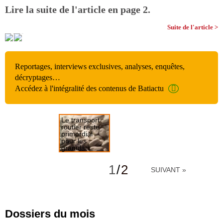
Lire la suite de l'article en page 2.
Suite de l'article >
Reportages, interviews exclusives, analyses, enquêtes,
décryptages…
Accédez à l'intégralité des contenus de Batiactu
Le transport
routier reste
primordial
pour les
granulats
Maîtriser et
réduire les
1
/
2
SUIVANT »
impacts du
transport
Dossiers du mois