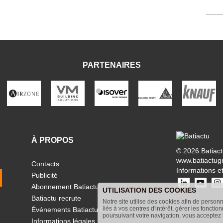
PARTENAIRES
À PROPOS
© 2026 Batiac
www.batiactug
Contacts
Informations et
Publicité
Abonnement Batiactu
UTILISATION DES COOKIES
Batiactu recrute
Notre site utilise des cookies afin de person
liés à vos centres d'intérêt, gérer les fonctio
Événements Batiactu Groupe
poursuivant votre navigation, vous acceptez l
Informations légales