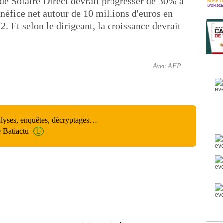
s de Solaire Direct devrait progresser de 30% à
néfice net autour de 10 millions d'euros en
. Et selon le dirigeant, la croissance devrait
Avec AFP
alyses, enquêtes, décryptages…
e Batiactu