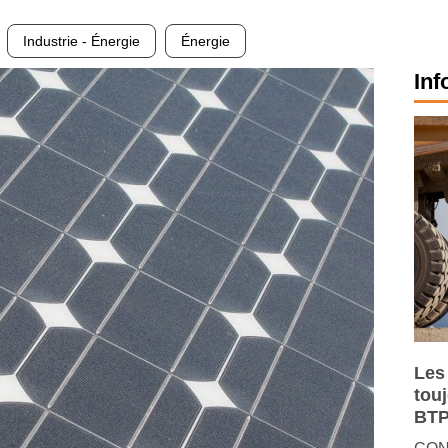
Industrie - Énergie
Énergie
Inf
Les
tou
BTP