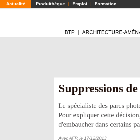
Aller
Actualité
Produithèque
Emploi
Formation
au
contenu
principal
BTP
ARCHITECTURE-AMÉN
Suppressions de 
Le spécialiste des parcs phot
Pour expliquer cette décision
d'embaucher dans certains pa
Avec AFP
, le
17/12/2013