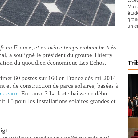
CONJ
Maza
étude
gran
un e
ctifs en France, et en même temps embauche très
onal, a souligné le président du groupe Thierry
ation du quotidien économique Les Echos.
Tri
primer 60 postes sur 160 en France dès mi-2014
t et de construction de parcs solaires, basées à
ordeaux
. En cause ? La forte baisse en début
it T5 pour les installations solaires grandes et
igt