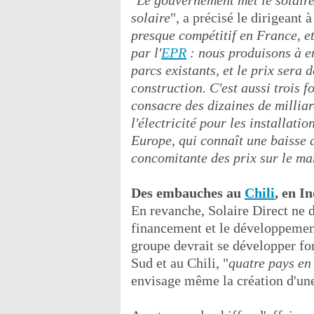
"
Le gouvernement met le solaire 
solaire
", a précisé le dirigeant à
presque compétitif en France, e
par l'
EPR
: nous produisons à e
parcs existants, et le prix sera 
construction. C'est aussi trois f
consacre des dizaines de millia
l'électricité pour les installati
Europe, qui connaît une baisse 
concomitante des prix sur le ma
Des embauches au
Chili
, en I
En revanche, Solaire Direct ne de
financement et le développement d
groupe devrait se développer fo
Sud et au Chili, "
quatre pays en
envisage même la création d'une