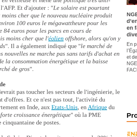
en veilleuse et mène une politique très anti-
 l'AFP. Et d'ajouter : "
Le solaire est pourtant
NGE
t moins cher que le nouveau nucléaire produit
d’e
nviron 100 euros le mégawattheure pour les
en f
de 84 euros pour les parcs en cours de
dive
ois moins cher que l'
éolien
offshore, alors qu'on y
En p
rds
". Il a également indiqué que "
le marché de
l’Ég
ons nouvelles ne marche pas sans tarifs d'achat en
et de
de la consommation énergétique et la baisse
NGE,
rché de gros
".
FACE
nde
vrait pas toucher les secteurs de l'ingénierie, le
'offres. Et ce n'est pas tout, l'activité du
rtement en Inde, aux
Etats-Unis
, en
Afrique
du
 forte croissance énergétique
" où la PME
Pr
 cinquantaine de postes.