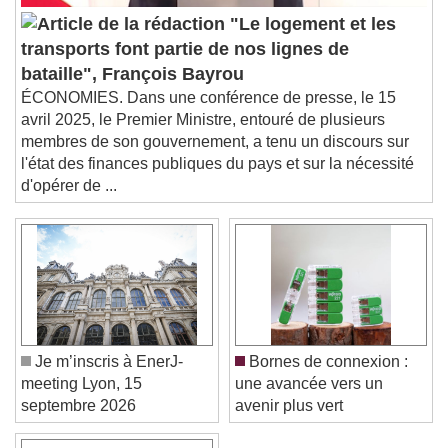
Audio Track
"Le logement et les
transports font partie de nos lignes de
Picture-in-Picture
Fullscreen
This is a modal window.
bataille", François Bayrou
ÉCONOMIES. Dans une conférence de presse, le 15
Beginning of dialog window. Escape will cancel
avril 2025, le Premier Ministre, entouré de plusieurs
and close the window.
membres de son gouvernement, a tenu un discours sur
Text
l'état des finances publiques du pays et sur la nécessité
d'opérer de ...
Color
Opacity
Text Background
Color
Opacity
Caption Area Background
Color
Opacity
Je m’inscris à EnerJ-
Bornes de connexion :
Font Size
meeting Lyon, 15
une avancée vers un
septembre 2026
avenir plus vert