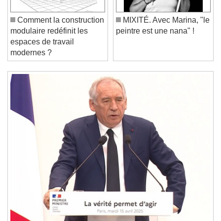
Play
Skip Backward
Skip Forward
Unmute
Comment la construction
MIXITÉ. Avec Marina, "le
Current Time
0:00
modulaire redéfinit les
peintre est une nana" !
/
espaces de travail
Duration
-:-
modernes ?
Loaded
:
0%
Stream Type
LIVE
Seek to live, currently behind live
LIVE
Remaining Time
-
0:00
1x
Playback Rate
Chapters
Chapters
Descriptions
descriptions off
, selected
Subtitles
subtitles settings
, opens subtitles
settings dialog
subtitles off
, selected