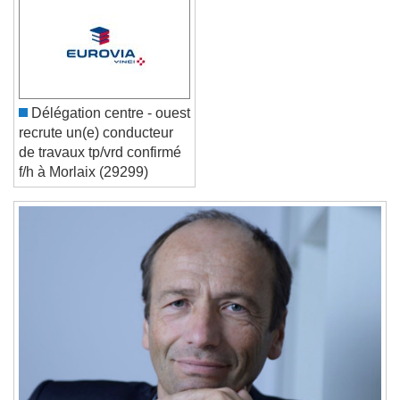
Text Edge Style
Font Family
Délégation centre - ouest
Reset
Done
recrute un(e) conducteur
Close Modal Dialog
de travaux tp/vrd confirmé
End of dialog window.
f/h à Morlaix (29299)