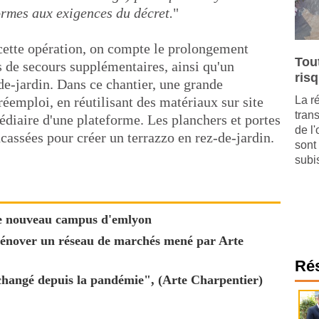
ormes aux exigences du décret.
"
cette opération, on compte le prolongement
Tou
es de secours supplémentaires, ainsi qu'un
ris
de-jardin. Dans ce chantier, une grande
éemploi, en réutilisant des matériaux sur site
La r
tran
médiaire d'une plateforme. Les planchers et portes
de l
oncassées pour créer un terrazzo en rez-de-jardin.
sont
subis
e nouveau campus d'emlyon
rénover un réseau de marchés mené par Arte
Ré
hangé depuis la pandémie", (Arte Charpentier)