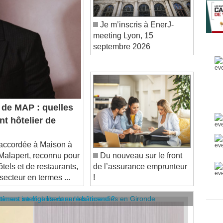
Je m’inscris à EnerJ-
meeting Lyon, 15
septembre 2026
 de MAP : quelles
t hôtelier de
accordée à Maison à
l Malapert, reconnu pour
Du nouveau sur le front
tels et de restaurants,
de l’assurance emprunteur
ecteur en termes ...
!
âtiment se mobilisent sur les incendies en Gironde
stèmes intelligents dans le bâtiment ?