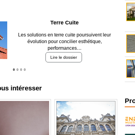
Parking et garages
Entre circulation, sécurisation des accès, durabilité
des revêtements et intégration…
Lire le dossier
ous intéresser
Pr