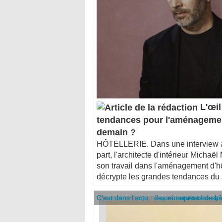
L'œil
tendances pour l'aménagemen
demain ?
HÔTELLERIE. Dans une interview 
part, l'architecte d'intérieur Michaë
son travail dans l'aménagement d'hô
décrypte les grandes tendances du s
C'est dans l'actu : des entreprises de b
C'est dans l'actu : à quoi servent les sy