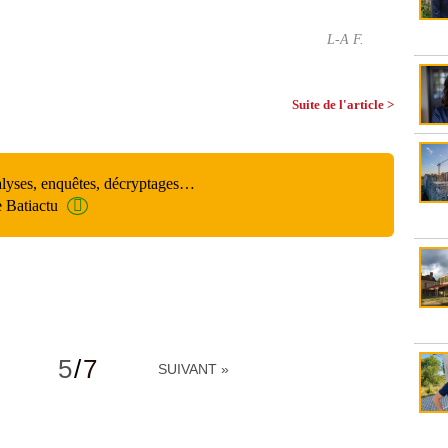
L-A F.
Suite de l'article >
alyses, enquêtes, décryptages…
e Batiactu
5
/
7
SUIVANT »