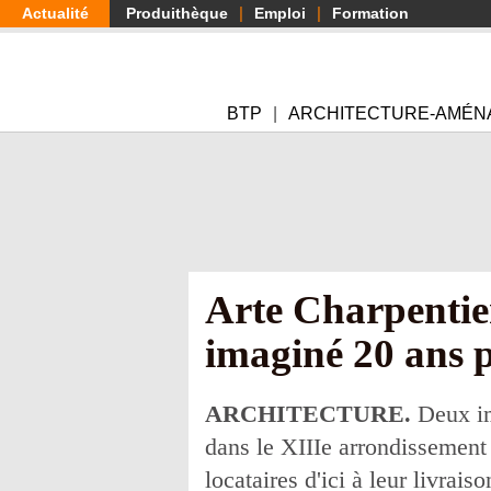
Aller
Actualité
Produithèque
Emploi
Formation
au
contenu
principal
BTP
ARCHITECTURE-AMÉN
Arte Charpentie
imaginé 20 ans p
ARCHITECTURE.
Deux imm
dans le XIIIe arrondissement d
locataires d'ici à leur livrais