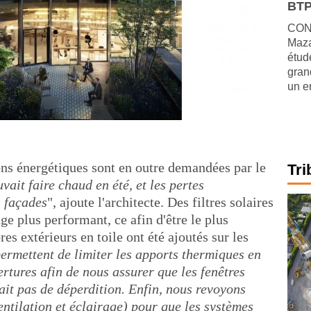
BTP
CONJ
Maza
étude
gran
un e
s énergétiques sont en outre demandées par le
Tri
uvait faire chaud en été, et les pertes
s façades
", ajoute l'architecte. Des filtres solaires
age plus performant, ce afin d'être le plus
res extérieurs en toile ont été ajoutés sur les
permettent de limiter les apports thermiques en
ertures afin de nous assurer que les fenêtres
 ait pas de déperdition. Enfin, nous revoyons
entilation et éclairage) pour que les systèmes