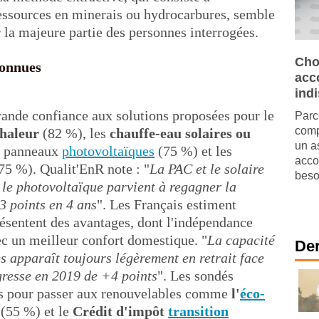
ressources en minerais ou hydrocarbures, semble
la majeure partie des personnes interrogées.
Cho
connues
acc
ind
ande confiance aux solutions proposées pour le
Parc
comp
chaleur
(82 %), les
chauffe-eau solaires ou
un a
s panneaux
photovoltaïques
(75 %) et les
acco
75 %). Qualit'EnR note : "
La PAC et le solaire
beso
t le photovoltaïque parvient à regagner la
3 points en 4 ans
". Les Français estiment
résentent des avantages, dont l'indépendance
ec un meilleur confort domestique. "
La capacité
Der
 apparaît toujours légèrement en retrait face
ogresse en 2019 de +4 points
". Les sondés
des pour passer aux renouvelables comme
l'
éco-
(55 %) et le
Crédit d'impôt
transition