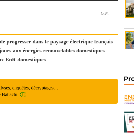
G.N.
de progresser dans le paysage électrique français
ujours aux énergies renouvelables domestiques
aux EnR domestiques
Pr
alyses, enquêtes, décryptages…
e Batiactu