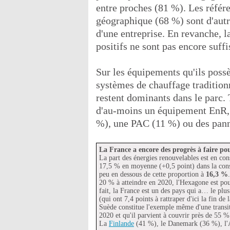
entre proches (81 %). Les référe
géographique (68 %) sont d'aut
d'une entreprise. En revanche, l
positifs ne sont pas encore suff
Sur les équipements qu'ils possè
systèmes de chauffage traditionn
restent dominants dans le parc. 
d'au-moins un équipement EnR, d
%), une PAC (11 %) ou des pann
La France a encore des progrès à faire pou
La part des énergies renouvelables est en con
17,5 % en moyenne (+0,5 point) dans la cons
peu en dessous de cette proportion à
16,3 %
20 % à atteindre en 2020, l'Hexagone est pour
fait, la France est un des pays qui a… le plu
(qui ont 7,4 points à rattraper d'ici la fin de
Suède constitue l'exemple même d'une transiti
2020 et qu'il parvient à couvrir près de 55 
La
Finlande
(41 %), le Danemark (36 %), l'