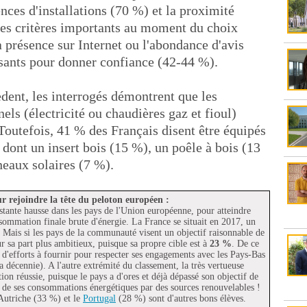
nces d'installations (70 %) et la proximité
res critères importants au moment du choix
a présence sur Internet ou l'abondance d'avis
isants pour donner confiance (42-44 %).
dent, les interrogés démontrent que les
els (électricité ou chaudières gaz et fioul)
Toutefois, 41 % des Français disent être équipés
ont un insert bois (15 %), un poêle à bois (13
eaux solaires (7 %).
r rejoindre la tête du peloton européen :
stante hausse dans les pays de l'Union européenne, pour atteindre
ommation finale brute d'énergie. La France se situait en 2017, un
. Mais si les pays de la communauté visent un objectif raisonnable de
 sa part plus ambitieux, puisque sa propre cible est à
23 %
. De ce
s d'efforts à fournir pour respecter ses engagements avec les Pays-Bas
 la décennie). A l'autre extrémité du classement, la très vertueuse
on réussie, puisque le pays a d'ores et déjà dépassé son objectif de
% de ses consommations énergétiques par des sources renouvelables !
Autriche (33 %) et le
Portugal
(28 %) sont d'autres bons élèves.