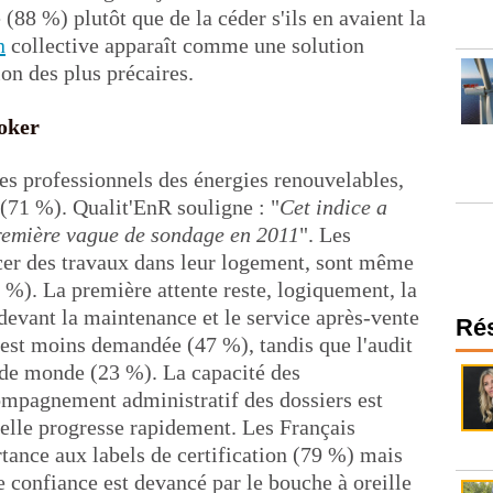
(88 %) plutôt que de la céder s'ils en avaient la
n
collective apparaît comme une solution
on des plus précaires.
joker
es professionnels des énergies renouvelables,
e (71 %). Qualit'EnR souligne : "
Cet indice a
première vague de sondage en 2011
". Les
ancer des travaux dans leur logement, sont même
 %). La première attente reste, logiquement, la
, devant la maintenance et le service après-vente
Ré
 est moins demandée (47 %), tandis que l'audit
 de monde (23 %). La capacité des
ompagnement administratif des dossiers est
elle progresse rapidement. Les Français
tance aux labels de certification (79 %) mais
e confiance est devancé par le bouche à oreille