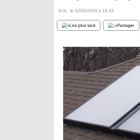
G.N.
, le
12/02/2019
à 18:33
Lire plus tard
Partager