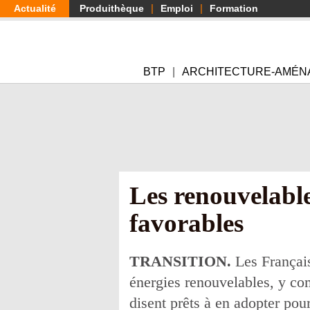
Aller
Actualité
Produithèque
Emploi
Formation
au
contenu
principal
BTP
ARCHITECTURE-AMÉN
Les renouvelable
favorables
TRANSITION.
Les Français
énergies renouvelables, y com
disent prêts à en adopter pou