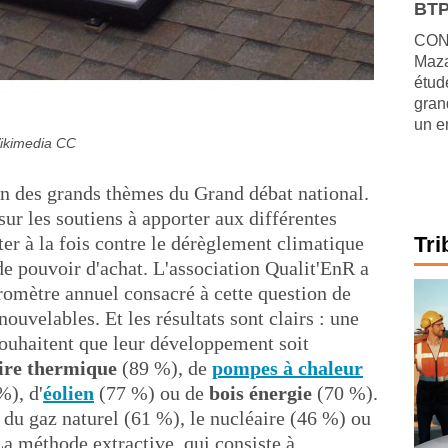
BTP
CONJ
Maza
étude
gran
un e
Wikimedia CC
'un des grands thèmes du Grand débat national.
sur les soutiens à apporter aux différentes
tter à la fois contre le dérèglement climatique
Tri
de pouvoir d'achat. L'association Qualit'EnR a
aromètre annuel consacré à cette question de
nouvelables. Et les résultats sont clairs : une
ouhaitent que leur développement soit
aire thermique
(89 %), de
pompes à chaleur
%), d'
éolien
(77 %) ou de
bois énergie
(70 %).
 du gaz naturel (61 %), le nucléaire (46 %) ou
La méthode extractive, qui consiste à