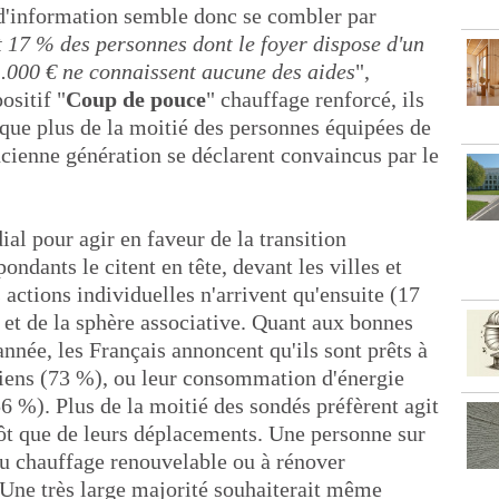
 d'information semble donc se combler par
 17 % des personnes dont le foyer dispose d'un
1.000 € ne connaissent aucune des aides
",
ositif "
Coup de pouce
" chauffage renforcé, ils
 que plus de la moitié des personnes équipées de
ncienne génération se déclarent convaincus par le
ial pour agir en faveur de la transition
ndants le citent en tête, devant les villes et
 actions individuelles n'arrivent qu'ensuite (17
 et de la sphère associative. Quant aux bonnes
année, les Français annoncent qu'ils sont prêts à
iens (73 %), ou leur consommation d'énergie
56 %). Plus de la moitié des sondés préfèrent agit
ôt que de leurs déplacements. Une personne sur
 au chauffage renouvelable ou à rénover
Une très large majorité souhaiterait même