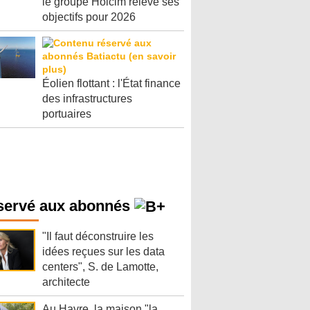
le groupe Holcim relève ses
objectifs pour 2026
Éolien flottant : l'État finance
des infrastructures
portuaires
servé aux abonnés
"Il faut déconstruire les
idées reçues sur les data
centers", S. de Lamotte,
architecte
Au Havre, la maison "la