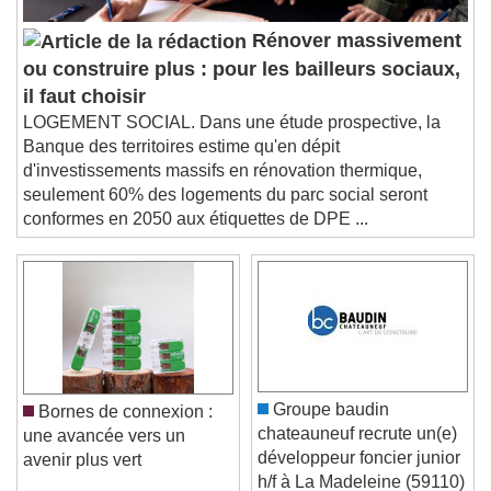
Audio Track
Rénover massivement
Picture-in-Picture
Fullscreen
ou construire plus : pour les bailleurs sociaux,
This is a modal window.
il faut choisir
Beginning of dialog window. Escape will cancel
LOGEMENT SOCIAL. Dans une étude prospective, la
and close the window.
Banque des territoires estime qu'en dépit
Text
d'investissements massifs en rénovation thermique,
seulement 60% des logements du parc social seront
Color
Opacity
conformes en 2050 aux étiquettes de DPE ...
Text Background
Color
Opacity
Caption Area Background
Color
Opacity
Font Size
Groupe baudin
Bornes de connexion :
chateauneuf recrute un(e)
une avancée vers un
développeur foncier junior
avenir plus vert