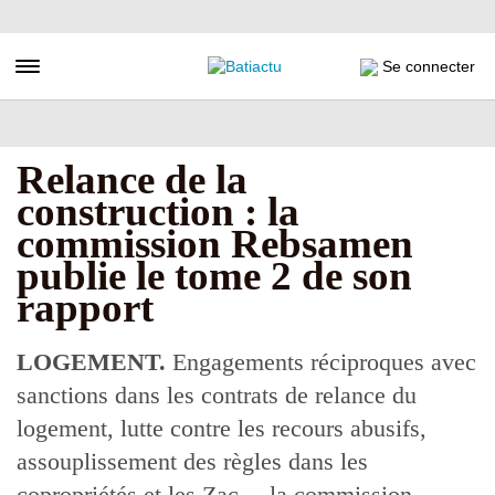
Aller
au
contenu
Toggle navigation
Se connecter
principal
Relance de la
construction : la
commission Rebsamen
publie le tome 2 de son
rapport
LOGEMENT.
Engagements réciproques avec
sanctions dans les contrats de relance du
logement, lutte contre les recours abusifs,
assouplissement des règles dans les
copropriétés et les Zac… la commission