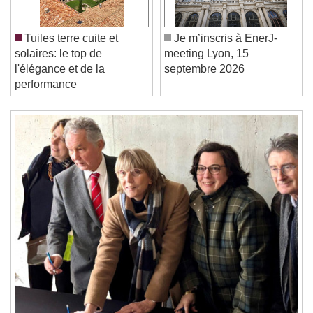
Play
Skip Backward
Skip Forward
Unmute
Current Time
0:00
Tuiles terre cuite et
Je m’inscris à EnerJ-
/
solaires: le top de
meeting Lyon, 15
Duration
-:-
l'élégance et de la
septembre 2026
Loaded
:
0%
Stream Type
LIVE
performance
Seek to live, currently behind live
LIVE
Remaining Time
-
0:00
1x
Playback Rate
Chapters
Chapters
Descriptions
descriptions off
, selected
Subtitles
subtitles settings
, opens subtitles
settings dialog
subtitles off
, selected