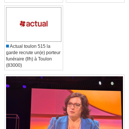
Text Edge Style
h/f à La Madeleine (59110)
Font Family
Reset
Done
Close Modal Dialog
Actual toulon 515 la
End of dialog window.
garde recrute un(e) porteur
funéraire (f/h) à Toulon
(83000)