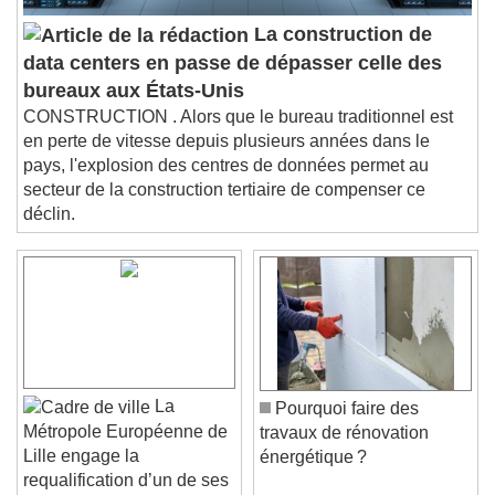
Picture-in-Picture
Fullscreen
La construction de
This is a modal window.
data centers en passe de dépasser celle des
Beginning of dialog window. Escape will cancel
bureaux aux États-Unis
and close the window.
CONSTRUCTION . Alors que le bureau traditionnel est
Text
en perte de vitesse depuis plusieurs années dans le
pays, l'explosion des centres de données permet au
Color
Opacity
secteur de la construction tertiaire de compenser ce
Text Background
déclin.
Color
Opacity
Caption Area Background
Color
Opacity
Font Size
La
Pourquoi faire des
Métropole Européenne de
travaux de rénovation
Text Edge Style
Lille engage la
énergétique ?
requalification d’un de ses