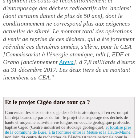
s'ajoutent les coûts de reconditionnement et
d'entreposage des déchets radioactifs dits 'anciens'
(dont certains datent de plus de 50 ans), dont le
conditionnement ne correspond plus aux exigences
actuelles de sûreté. Le montant total des opérations
à venir de reprise de ces déchets, qui a été fortement
réévalué ces dernières années, s'élève, pour le CEA
[Commissariat à l'énergie atomique, ndlr], EDF et
Orano [anciennement
Areva
], à 7,8 milliards d'euros
au 31 décembre 2017. Les deux tiers de ce montant
incombent au CEA."
Et le projet Cigéo dans tout ça ?
Concernant les sites de stockage des déchets atomiques, il en est un qui
fait déjà beaucoup parler de lui : le projet d'entreposage des déchets de
haute et moyenne activité à vie longue, en couche géologique profonde,
baptisé Cigéo (Centre industriel de stockage géologique),
et localisé près
de la commune de Bure, à la frontière entre la Meuse et la Haute-Marne
,
non loin du centre de recherches de l'Andra (Agence nationale pour la