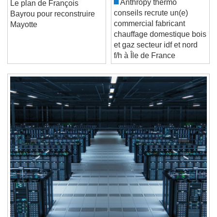
Anthropy thermo
Le plan de François
Current Time
0:00
conseils recrute un(e)
Bayrou pour reconstruire
/
commercial fabricant
Mayotte
Duration
-:-
chauffage domestique bois
Loaded
:
0%
et gaz secteur idf et nord
Stream Type
LIVE
f/h à Île de France
Seek to live, currently behind live
LIVE
Remaining Time
-
0:00
1x
Playback Rate
Chapters
Chapters
Descriptions
descriptions off
, selected
Subtitles
subtitles settings
, opens subtitles
settings dialog
subtitles off
, selected
Audio Track