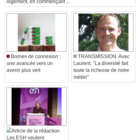
Text Background
logement, en commençant ...
Color
Opacity
Caption Area Background
Color
Opacity
Font Size
Bornes de connexion :
TRANSMISSION. Avec
Text Edge Style
une avancée vers un
Laurent, "La diversité fait
avenir plus vert
toute la richesse de notre
métier"
Font Family
Reset
Done
Close Modal Dialog
End of dialog window.