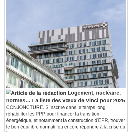
Playback Rate
Chapters
Chapters
Descriptions
descriptions off
, selected
Subtitles
subtitles settings
, opens subtitles
settings dialog
subtitles off
, selected
Audio Track
Picture-in-Picture
Fullscreen
This is a modal window.
Beginning of dialog window. Escape will cancel
Logement, nucléaire,
and close the window.
normes… La liste des vœux de Vinci pour 2025
Text
CONJONCTURE. S'inscrire dans le temps long,
réhabiliter les PPP pour financer la transition
Color
Opacity
énergétique, et notamment la construction d'EPR, trouver
le bon équilibre normatif ou encore répondre à la crise du