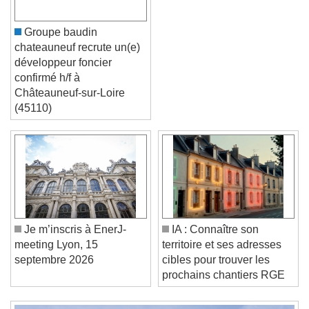
Groupe baudin
chateauneuf recrute un(e)
développeur foncier
confirmé h/f à
Châteauneuf-sur-Loire
(45110)
Video Player is loading.
Play Video
Play
Skip Backward
Skip Forward
Unmute
Current Time
0:00
/
Duration
-:-
Loaded
:
0%
Je m’inscris à EnerJ-
IA : Connaître son
Stream Type
LIVE
meeting Lyon, 15
territoire et ses adresses
Seek to live, currently behind live
LIVE
septembre 2026
cibles pour trouver les
Remaining Time
-
0:00
prochains chantiers RGE
1x