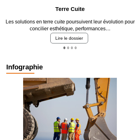
Terre Cuite
Park
re cuite poursuivent leur évolution pour
Entre circulation, séc
r esthétique, performances…
revêteme
Lire le dossier
L
Infographie