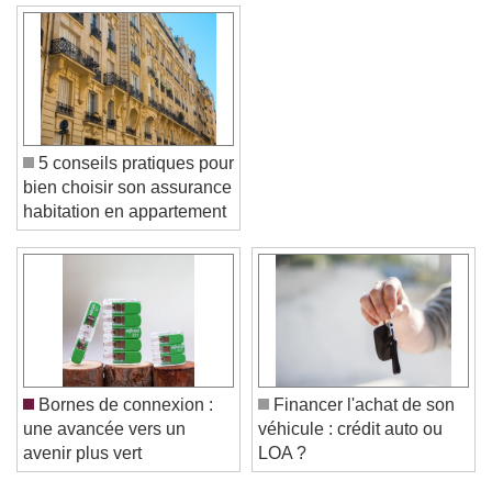
5 conseils pratiques pour
bien choisir son assurance
habitation en appartement
Video Player is loading.
Play Video
Play
Skip Backward
Skip Forward
Bornes de connexion :
Financer l'achat de son
Unmute
une avancée vers un
véhicule : crédit auto ou
Current Time
0:00
avenir plus vert
LOA ?
/
Duration
-:-