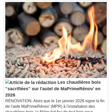
Loaded
:
0%
Stream Type
LIVE
Seek to live, currently behind live
LIVE
Remaining Time
-
0:00
1x
Playback Rate
Chapters
Chapters
Descriptions
descriptions off
, selected
Subtitles
subtitles settings
, opens subtitles
settings dialog
Les chaudières bois
subtitles off
, selected
"sacrifiées" sur l'autel de MaPrimeRénov' en
Audio Track
2026
Picture-in-Picture
Fullscreen
RÉNOVATION. Alors que le 1er janvier 2026 signe la fin
This is a modal window.
de l'aide MaPrimeRénov' (MPR) à l'installation des
chaudières bois, la filière fait feu de tout bois pour