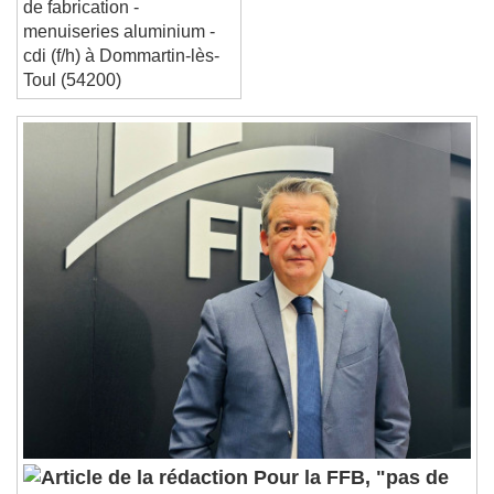
de fabrication -
menuiseries aluminium -
Reset
Done
cdi (f/h) à Dommartin-lès-
Close Modal Dialog
Toul (54200)
End of dialog window.
Pour la FFB, "pas de