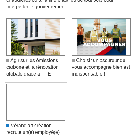
Beginning of dialog window. Escape will cancel
interpeller le gouvernement.
and close the window.
Text
Color
Opacity
Text Background
Color
Opacity
Agir sur les émissions
Choisir un assureur qui
Caption Area Background
carbone et la rénovation
vous accompagne bien est
globale grâce à l'ITE
indispensable !
Color
Opacity
Font Size
Text Edge Style
Font Family
Vérand'art création
recrute un(e) employé(e)