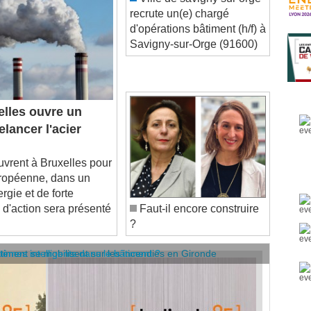
d'opérations bâtiment (h/f) à
Savigny-sur-Orge (91600)
lles ouvre un
lancer l'acier
rent à Bruxelles pour
européenne, dans un
rgie et de forte
 d'action sera présenté
Faut-il encore construire
?
âtiment se mobilisent sur les incendies en Gironde
stèmes intelligents dans le bâtiment ?