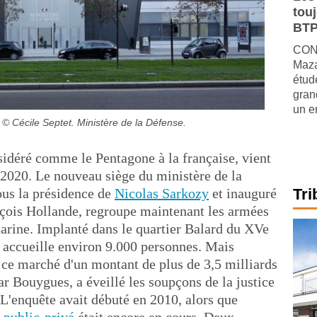
tou
BTP
CONJ
Maza
étude
gran
un e
© Cécile Septet. Ministère de la Défense.
idéré comme le Pentagone à la française, vient
r 2020. Le nouveau siège du ministère de la
ous la présidence de
Nicolas Sarkozy
et inauguré
Tri
nçois Hollande, regroupe maintenant les armées
a marine. Implanté dans le quartier Balard du XVe
l accueille environ 9.000 personnes. Mais
de ce marché d'un montant de plus de 3,5 milliards
r Bouygues, a éveillé les soupçons de la justice
'enquête avait débuté en 2010, alors que