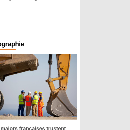
ographie
 majors françaises trustent