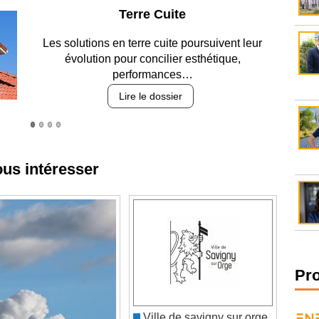
Parking et garages
Entre circulation, sécurisation des accès, durabilité
des revêtements et intégration…
Lire le dossier
ous intéresser
Pr
Ville de savigny sur orge
recrute un(e) chargé