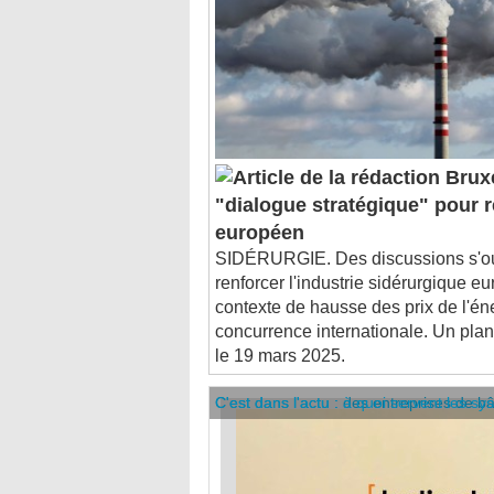
Bruxe
"dialogue stratégique" pour re
européen
SIDÉRURGIE. Des discussions s'ouv
renforcer l'industrie sidérurgique 
contexte de hausse des prix de l'éne
concurrence internationale. Un plan
le 19 mars 2025.
C'est dans l'actu : des entreprises de b
C'est dans l'actu : à quoi servent les sy