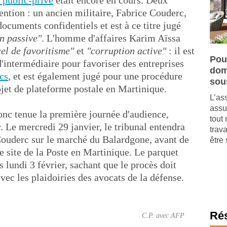
t public-privé
était encore en cours. Deux
tention : un ancien militaire, Fabrice Couderc,
documents confidentiels et est à ce titre jugé
n passive"
. L'homme d'affaires Karim Aïssa
cel de favoritisme"
et
"corruption active"
: il est
Pou
'intermédiaire pour favoriser des entreprises
dom
cs
, et est également jugé pour une procédure
sou
rojet de plateforme postale en Martinique.
L’as
assu
onc tenue la première journée d'audience,
tout 
r. Le mercredi 29 janvier, le tribunal entendra
trav
Couderc sur le marché du Balardgone, avant de
être 
le site de la Poste en Martinique. Le parquet
s lundi 3 février, sachant que le procès doit
vec les plaidoiries des avocats de la défense.
Ré
C.P. avec AFP