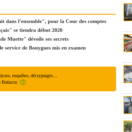
uit dans l'ensemble", pour la Cour des comptes
çais" se tiendra début 2020
de Muette" dévoile ses secrets
 de service de Bouygues mis en examen
alyses, enquêtes, décryptages…
e Batiactu