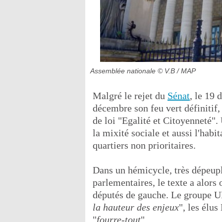
Assemblée nationale
© V.B / MAP
Malgré le rejet du
Sénat
, le 19
décembre son feu vert définitif,
de loi "Egalité et Citoyenneté".
la mixité sociale et aussi l'habi
quartiers non prioritaires.
Dans un hémicycle, très dépeuplé
parlementaires, le texte a alors
députés de gauche. Le groupe UDI
la hauteur des enjeux
", les élus
"
fourre-tout
".