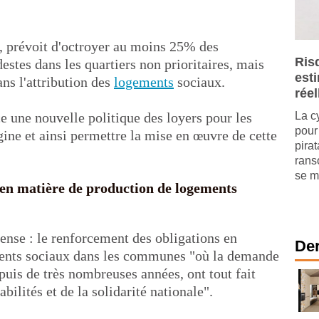
 prévoit d'octroyer au moins 25% des
Ris
stes dans les quartiers non prioritaires, mais
est
ns l'attribution des
logements
sociaux.
réel
ce une nouvelle politique des loyers pour les
La c
pour 
ine et ainsi permettre la mise en œuvre de cette
pira
rans
se mu
en matière de production de logements
ense : le renforcement des obligations en
Der
ments sociaux dans les communes "où la demande
epuis de très nombreuses années, ont tout fait
bilités et de la solidarité nationale".