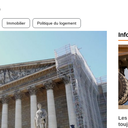
0
Immobilier
Politique du logement
Inf
Les
tou