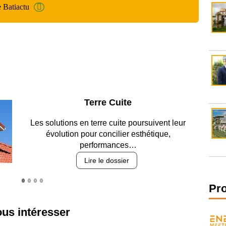
e Batiactu
Parking et garages
Entre circulation, sécurisation des accès, durabilité
des revêtements et intégration…
Lire le dossier
Pr
ous intéresser