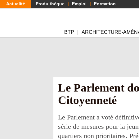
Aller
Actualité
Produithèque
Emploi
Formation
au
contenu
principal
BTP
ARCHITECTURE-AMÉN
Le Parlement donn
Citoyenneté
Le Parlement a voté définitiv
série de mesures pour la jeune
quartiers non prioritaires. Pré