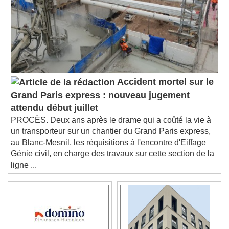
Descriptions
descriptions off
, selected
Subtitles
subtitles settings
, opens subtitles
settings dialog
subtitles off
, selected
Audio Track
Accident mortel sur le
Picture-in-Picture
Fullscreen
Grand Paris express : nouveau jugement
This is a modal window.
attendu début juillet
Beginning of dialog window. Escape will cancel
PROCÈS. Deux ans après le drame qui a coûté la vie à
and close the window.
un transporteur sur un chantier du Grand Paris express,
Text
au Blanc-Mesnil, les réquisitions à l'encontre d'Eiffage
Génie civil, en charge des travaux sur cette section de la
Color
Opacity
ligne ...
Text Background
Color
Opacity
Caption Area Background