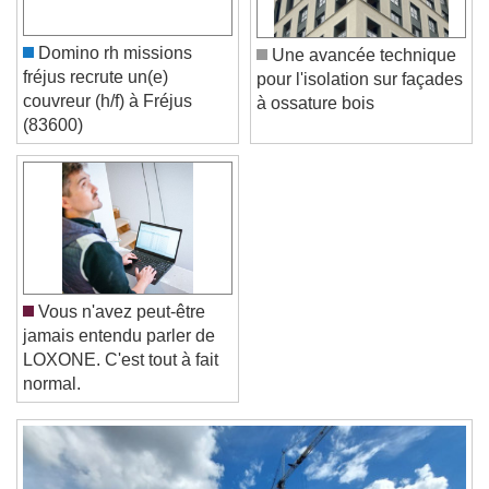
Color
Opacity
Font Size
Domino rh missions
Une avancée technique
fréjus recrute un(e)
pour l'isolation sur façades
couvreur (h/f) à Fréjus
à ossature bois
Text Edge Style
(83600)
Font Family
Reset
Done
Close Modal Dialog
Vous n'avez peut-être
End of dialog window.
jamais entendu parler de
LOXONE. C'est tout à fait
normal.