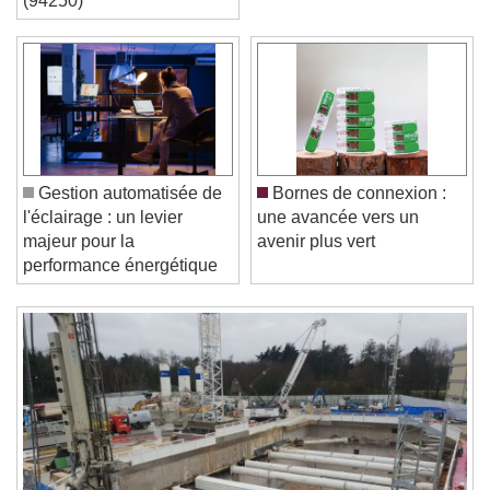
(94250)
Video Player is loading.
Play Video
Play
Skip Backward
Skip Forward
Unmute
Current Time
0:00
Gestion automatisée de
Bornes de connexion :
/
l'éclairage : un levier
une avancée vers un
Duration
-:-
majeur pour la
avenir plus vert
Loaded
:
0%
performance énergétique
Stream Type
LIVE
Seek to live, currently behind live
LIVE
Remaining Time
-
0:00
1x
Playback Rate
Chapters
Chapters