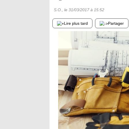
S.O.
, le
31/03/2017
à 15:52
Lire plus tard
Partager