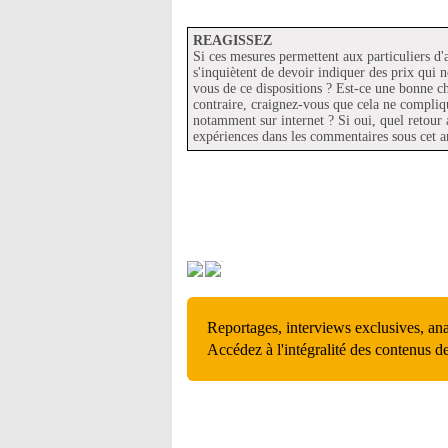
REAGISSEZ
Si ces mesures permettent aux particuliers d'
s'inquiètent de devoir indiquer des prix qui n
vous de ce dispositions ? Est-ce une bonne c
contraire, craignez-vous que cela ne compliqu
notamment sur internet ? Si oui, quel retour
expériences dans les commentaires sous cet ar
Reportages, interviews exclusives, an
Accédez à l'intégralité des contenus d