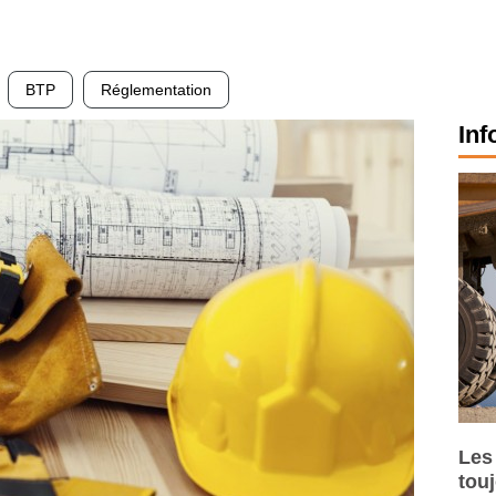
BTP
Réglementation
Inf
Les
tou