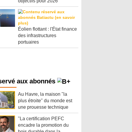
objectifs pour 2026
Éolien flottant : l'État finance
des infrastructures
portuaires
servé aux abonnés
Au Havre, la maison "la
plus étroite" du monde est
une prouesse technique
"La certification PEFC
encadre la promotion du
bois durable dans la