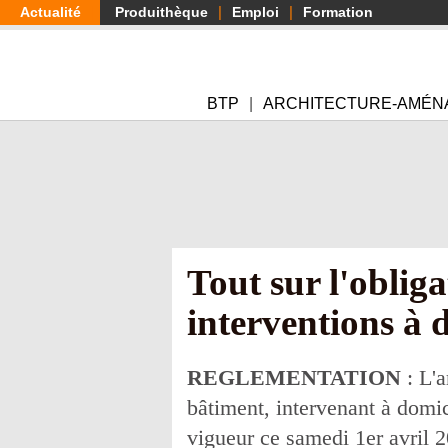
Aller
Actualité
Produithèque
Emploi
Formation
au
contenu
principal
BTP
ARCHITECTURE-AMÉN
Tout sur l'obliga
interventions à 
REGLEMENTATION
: L'
bâtiment, intervenant à domic
vigueur ce samedi 1er avril 