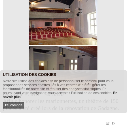
UTILISATION DES COOKIES
Notre site utilise des cookies afin de personnaliser le contenu pour vous
proposer des services et offres liés à vos centres d'intérêt, gérer les
fonctionnalités de notre site et réaliser des analyses statistiques. En
Gadagne
poursuivant votre navigation, vous acceptez l’utilisation de ces cookies.
© MD - Batiactu
En
savoir plus
Afin d'honorer les marionnettes, un théâtre de 150
J'ai compris
places a été créé lors de la rénovation de Gadagne.
M. D.