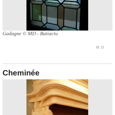
Gadagne
© MD - Batiactu
M. D.
Cheminée