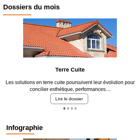
Dossiers du mois
Terre Cuite
Pa
terre cuite poursuivent leur évolution pour
Entre circulation, 
ier esthétique, performances…
revêt
Lire le dossier
Infographie