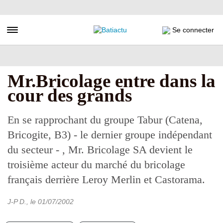
Aller
au
contenu
Toggle navigation
Se connecter
principal
Mr.Bricolage entre dans la
cour des grands
En se rapprochant du groupe Tabur (Catena,
Bricogite, B3) - le dernier groupe indépendant
du secteur - , Mr. Bricolage SA devient le
troisième acteur du marché du bricolage
français derrière Leroy Merlin et Castorama.
J-P D.
, le
01/07/2002