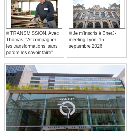
Video Player is loading.
Play Video
Play
Skip Backward
Skip Forward
Unmute
Current Time
0:00
TRANSMISSION. Avec
Je m’inscris à EnerJ-
/
Thomas, "Accompagner
meeting Lyon, 15
Duration
-:-
les transformations, sans
septembre 2026
Loaded
:
0%
Stream Type
LIVE
perdre les savoir-faire"
Seek to live, currently behind live
LIVE
Remaining Time
-
0:00
1x
Playback Rate
Chapters
Chapters
Descriptions
descriptions off
, selected
Subtitles