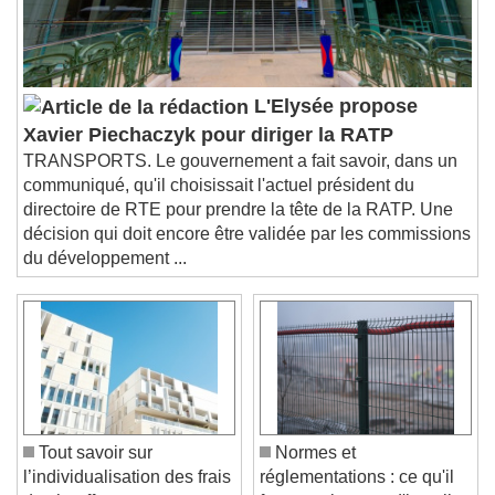
subtitles settings
, opens subtitles
settings dialog
subtitles off
, selected
Audio Track
L'Elysée propose
Picture-in-Picture
Fullscreen
Xavier Piechaczyk pour diriger la RATP
This is a modal window.
TRANSPORTS. Le gouvernement a fait savoir, dans un
Beginning of dialog window. Escape will cancel
communiqué, qu'il choisissait l'actuel président du
and close the window.
directoire de RTE pour prendre la tête de la RATP. Une
Text
décision qui doit encore être validée par les commissions
du développement ...
Color
Opacity
Text Background
Color
Opacity
Caption Area Background
Color
Opacity
Tout savoir sur
Normes et
Font Size
l’individualisation des frais
réglementations : ce qu'il