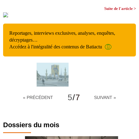
Suite de l'article >
Reportages, interviews exclusives, analyses, enquêtes,
décryptages…
Accédez à l'intégralité des contenus de Batiactu
5
/
7
« PRÉCÉDENT
SUIVANT »
Dossiers du mois