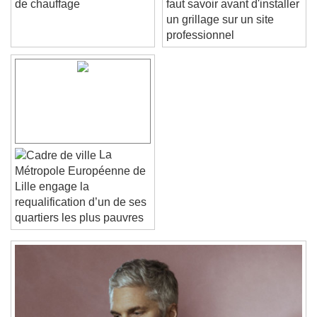
de chauffage
faut savoir avant d'installer
un grillage sur un site
Text Edge Style
professionnel
Font Family
Reset
Done
Close Modal Dialog
La
End of dialog window.
Métropole Européenne de
Lille engage la
requalification d’un de ses
quartiers les plus pauvres