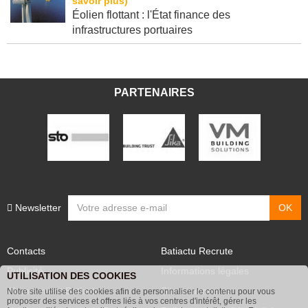
Éolien flottant : l'État finance des
infrastructures portuaires
PARTENAIRES
Newsletter
Contacts
Batiactu Recrute
Publicité
Informations légales
UTILISATION DES COOKIES
Abonnement Batiactu
Site annonceurs
Notre site utilise des cookies afin de personnaliser le contenu pour vous
proposer des services et offres liés à vos centres d'intérêt, gérer les