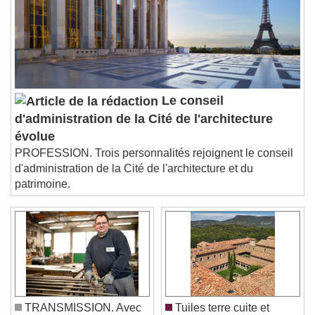
subtitles off
, selected
Audio Track
Picture-in-Picture
Fullscreen
This is a modal window.
Beginning of dialog window. Escape will cancel
Le conseil
and close the window.
d'administration de la Cité de l'architecture
Text
évolue
PROFESSION. Trois personnalités rejoignent le conseil
Color
Opacity
d'administration de la Cité de l'architecture et du
Text Background
patrimoine.
Color
Opacity
Caption Area Background
Color
Opacity
Font Size
TRANSMISSION. Avec
Tuiles terre cuite et