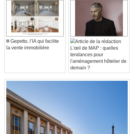
Play Video
Play
Skip Backward
Skip Forward
Unmute
Current Time
0:00
/
Duration
-:-
Gepetto, l’IA qui facilite
Loaded
:
0%
la vente immobilière
Stream Type
LIVE
L'œil de MAP : quelles
Seek to live, currently behind live
LIVE
tendances pour
Remaining Time
-
0:00
l'aménagement hôtelier de
demain ?
1x
Playback Rate
Chapters
Chapters
Descriptions
descriptions off
, selected
Subtitles
subtitles settings
, opens subtitles
settings dialog