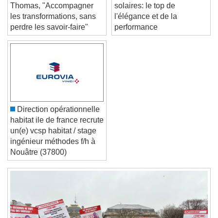
Thomas, "Accompagner
solaires: le top de
Text Edge Style
les transformations, sans
l'élégance et de la
perdre les savoir-faire"
performance
Font Family
Reset
Done
Close Modal Dialog
End of dialog window.
Direction opérationnelle
habitat ile de france recrute
un(e) vcsp habitat / stage
ingénieur méthodes f/h à
Nouâtre (37800)