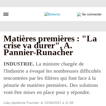
Aller
au
contenu
Toggle navigation
Se connecter
principal
Matières premières : "La
crise va durer", A.
Pannier-Runacher
INDUSTRIE.
La ministre chargée de
l'Industrie a évoqué les nombreuses difficultés
rencontrées par les filières qui font face à la
pénurie de matières premières. Des solutions
vont être mises en place pour y répondre.
Lilas-Apollonia Fournier
, le
15/04/2021
à 11:58