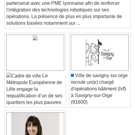
partenariat avec une PME lyonnaise afin de renforcer
Text
l'intégration des technologies robotiques sur ses
opérations. La présence de plus en plus importante de
Color
Opacity
solutions basées notamment sur ...
Text Background
Color
Opacity
Caption Area Background
Color
Opacity
Font Size
La
Ville de savigny sur orge
recrute un(e) chargé
Métropole Européenne de
d'opérations bâtiment (h/f)
Lille engage la
Text Edge Style
à Savigny-sur-Orge
requalification d’un de ses
(91600)
quartiers les plus pauvres
Font Family
Reset
Done