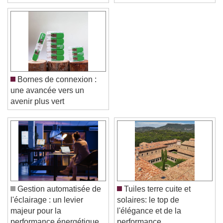
Bornes de connexion :
une avancée vers un
avenir plus vert
Video Player is loading.
Play Video
Play
Skip Backward
Skip Forward
Unmute
Current Time
0:00
Gestion automatisée de
Tuiles terre cuite et
/
l'éclairage : un levier
solaires: le top de
Duration
-:-
majeur pour la
l'élégance et de la
Loaded
:
0%
Stream Type
LIVE
performance énergétique
performance