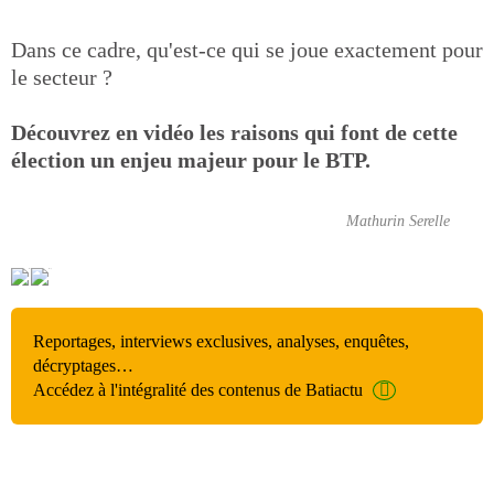
Dans ce cadre, qu'est-ce qui se joue exactement pour
le secteur ?
Découvrez en vidéo les raisons qui font de cette
élection un enjeu majeur pour le BTP.
Mathurin Serelle
Video Player is loading.
Play Video
Reportages, interviews exclusives, analyses, enquêtes,
Play
Skip Backward
Skip Forward
décryptages…
Unmute
Accédez à l'intégralité des contenus de Batiactu
Current Time
0:00
/
Duration
-:-
Loaded
:
0%
Stream Type
LIVE