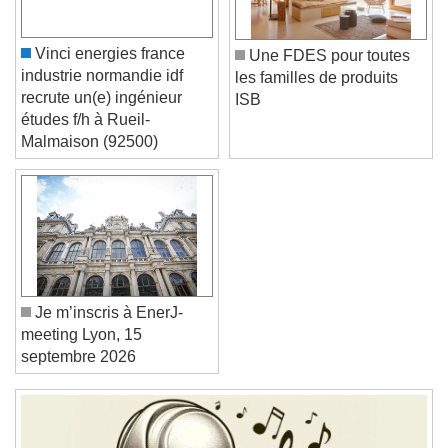
Color
Opacity
Font Size
Vinci energies france
Une FDES pour toutes
industrie normandie idf
les familles de produits
Text Edge Style
recrute un(e) ingénieur
ISB
études f/h à Rueil-
Malmaison (92500)
Font Family
Reset
Done
Close Modal Dialog
End of dialog window.
Je m’inscris à EnerJ-
meeting Lyon, 15
septembre 2026