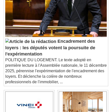
descriptions off
, selected
Subtitles
subtitles settings
, opens subtitles
settings dialog
subtitles off
, selected
Audio Track
Picture-in-Picture
Fullscreen
Encadrement des
This is a modal window.
loyers : les députés votent la poursuite de
Beginning of dialog window. Escape will cancel
l'expérimentation
and close the window.
POLITIQUE DU LOGEMENT. Le texte adopté en
Text
première lecture à l'Assemblée nationale, le 11 décembre
2025, pérennise l'expérimentation de l'encadrement des
Color
Opacity
loyers. Et déclenche la colère de nombreux
Text Background
professionnels de l'immobilier, ...
Color
Opacity
Caption Area Background