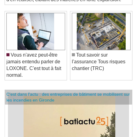
Reset
Done
d'en réaliser, ciblant des marchés en forte expansion.
Close Modal Dialog
End of dialog window.
Vous n'avez peut-être
Tout savoir sur
jamais entendu parler de
l'assurance Tous risques
LOXONE. C'est tout à fait
chantier (TRC)
normal.
C'est dans l'actu : des entreprises de bâtiment se mobilisent sur
les incendies en Gironde