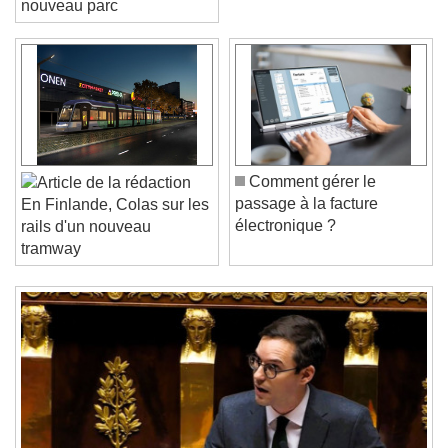
nouveau parc
Video Player is loading.
Play Video
Play
Skip Backward
Skip Forward
Unmute
Current Time
0:00
/
Comment gérer le
Duration
-:-
passage à la facture
En Finlande, Colas sur les
Loaded
:
0%
électronique ?
rails d'un nouveau
Stream Type
LIVE
tramway
Seek to live, currently behind live
LIVE
Remaining Time
-
0:00
1x
Playback Rate
Chapters
Chapters
Descriptions