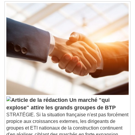
Text
Color
Opacity
Text Background
Color
Opacity
Caption Area Background
Color
Opacity
Font Size
Text Edge Style
Un marché "qui
explose" attire les grands groupes de BTP
Font Family
STRATÉGIE. Si la situation française n'est pas forcément
propice aux croissances externes, les dirigeants de
groupes et ETI nationaux de la construction continuent