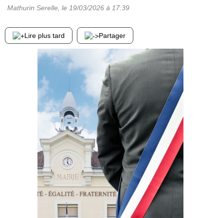
Mathurin Serelle
, le
19/03/2026
à 17:39
Lire plus tard
Partager