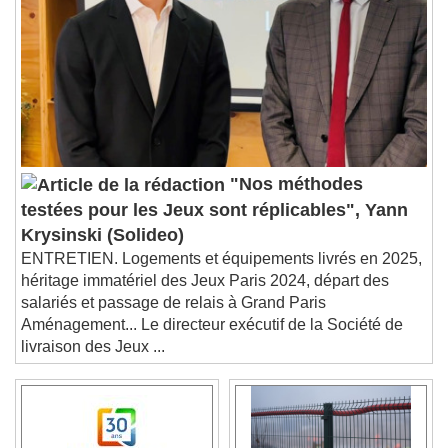
Chapters
Descriptions
descriptions off
, selected
Subtitles
subtitles settings
, opens subtitles
settings dialog
subtitles off
, selected
Audio Track
"Nos méthodes
testées pour les Jeux sont réplicables", Yann
Picture-in-Picture
Fullscreen
Krysinski (Solideo)
This is a modal window.
ENTRETIEN. Logements et équipements livrés en 2025,
Beginning of dialog window. Escape will cancel
héritage immatériel des Jeux Paris 2024, départ des
and close the window.
salariés et passage de relais à Grand Paris
Text
Aménagement... Le directeur exécutif de la Société de
livraison des Jeux ...
Color
Opacity
Text Background