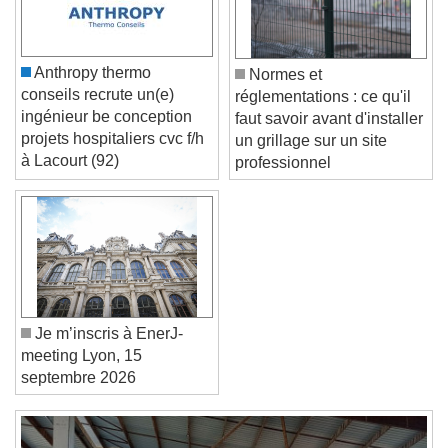
Color
Opacity
Caption Area Background
Color
Opacity
Anthropy thermo
Normes et
Font Size
conseils recrute un(e)
réglementations : ce qu'il
ingénieur be conception
faut savoir avant d'installer
projets hospitaliers cvc f/h
un grillage sur un site
Text Edge Style
à Lacourt (92)
professionnel
Font Family
Reset
Done
Close Modal Dialog
Je m’inscris à EnerJ-
End of dialog window.
meeting Lyon, 15
septembre 2026