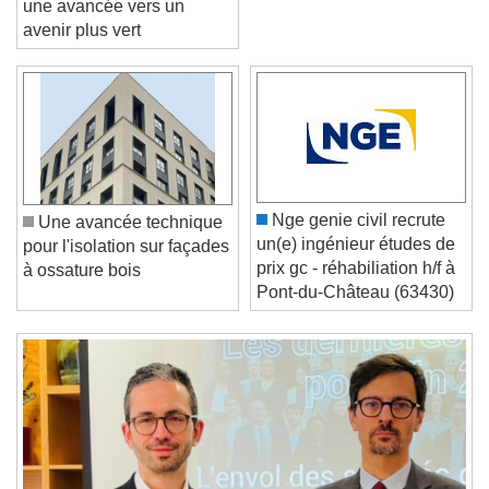
une avancée vers un
avenir plus vert
Video Player is loading.
Play Video
Play
Skip Backward
Skip Forward
Unmute
Nge genie civil recrute
Une avancée technique
Current Time
0:00
un(e) ingénieur études de
pour l'isolation sur façades
/
prix gc - réhabiliation h/f à
à ossature bois
Duration
-:-
Pont-du-Château (63430)
Loaded
:
0%
Stream Type
LIVE
Seek to live, currently behind live
LIVE
Remaining Time
-
0:00
1x
Playback Rate
Chapters