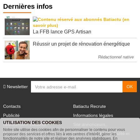
Dernières infos
La FFB lance GPS Artisan
Réussir un projet de rénovation énergétique
Rédactionnel native
Newsletter
Contacts
Batiactu Recrute
Publicité
Informations légales
UTILISATION DES COOKIES
Abonnement Batiactu
Site annonceurs
Notre site utilise des cookies afin de personnaliser le contenu pour vous
proposer des services et offres liés à vos centres d'intérêt, gérer les
Voir les contenus+ de Batiactu
Politique de confidentialité et
fonctionnalités de notre site et réaliser des analyses statistiques. En