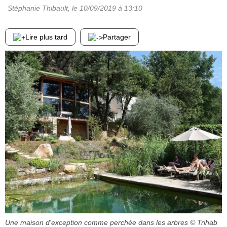
Stéphanie Thibault
, le
10/09/2019
à 13:10
Lire plus tard
Partager
Une maison d'exception comme perchée dans les arbres
© Trihab