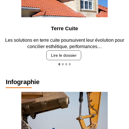
Terre Cuite
Parkin
cuite poursuivent leur évolution pour
Entre circulation, sécuri
sthétique, performances…
revêtement
Lire le dossier
Lire
Infographie