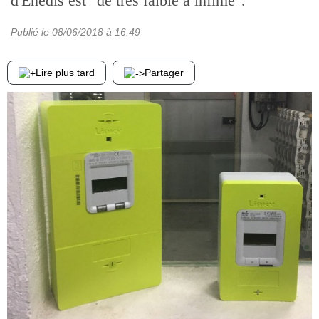
d'Enedis est "de très faible à infime".
Publié le
08/06/2018
à 16:49
Lire plus tard
Partager